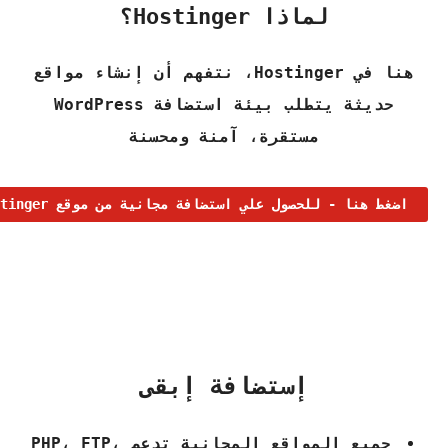
لماذا Hostinger؟
هنا في Hostinger، نتفهم أن إنشاء مواقع
حديثة يتطلب بيئة استضافة WordPress
مستقرة، آمنة ومحسنة
اضغط هنا - للحصول علي استضافة مجانية من موقع hostinger
إستضافة إبقى
جميع المواقع المجانية تدعم PHP، FTP،