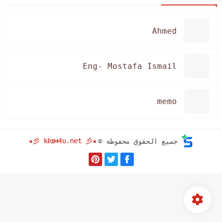
Ahmed
Eng- Mostafa Ismail
memo
★彡 kℓαм4υ.net 彡★
جميع الحقوق محفوظة ©