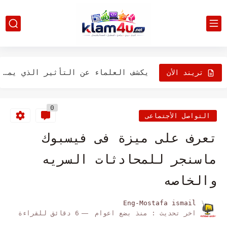
"ابني يضرب الآخرين في المدرسة": هذا كل ما تحتاج إلى...
هؤلاء هم الأصدقاء الذين يجب أن يكون لديكم، وفقاً لجامعة...
سر الانجذاب إلى "الرجال السيئين" hybristophilia
يكشف العلماء عن التأثير الذي يمكن أن يعاني منه الأطفال...
تريند الأن
ما هي فوائد المشي لمسافات طويلة، وفقا للعلم؟
0
10 طرق لإصلاح رمز الخطأ 43 على أجهزة كمبيوتر ماك
التواصل الأجتماعى
كيفية استخدام Stage Manager على نظام MacOS Ventura
تعرف على ميزة فى فيسبوك
كيفية إزالة دمل العين في ساعات ومنع ظهوره
ماسنجر للمحادثات السريه
كيفية مكافحة التوتر وتجنب الأمراض
والخاصه
Eng-Mostafa ismail
اخر تحديث :
منذ بضع اعوام
6 دقائق للقراءة