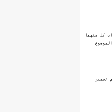
ت كل منهما
الموضوع
اص، أقل من 25 عامًا ؛ لا يتم تضمين