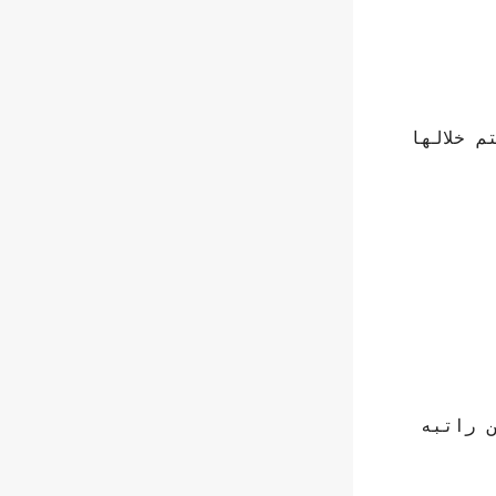
م خلالها
رئيسي لإعاقة المتقاعد أو وفاته، فيحق له الحصول على 80٪ من راتبه