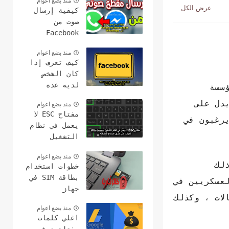
منذ بضع اعوام
كيفية إرسال
صوت من
Facebook
Messenger إلى
منذ بضع اعوام
WhatsApp
كيف تعرف إذا
كان الشخص
لديه عدة
سسة
حسابات على
دل على
منذ بضع اعوام
الفيس بوك هل
مفتاح ESC لا
هذا ممكن؟
رغبون في
يعمل في نظام
التشغيل
Windows؟ 15
منذ بضع اعوام
طرق لإصلاح
لك
خطوات استخدام
بطاقة SIM في
لعسكريين في
جهاز
ات ، وكذلك
الكمبيوتر
منذ بضع اعوام
وعمل مكالمات
اغلي كلمات