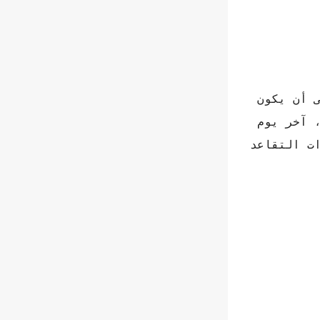
في خدمة 25 عاماً فأكثر، على أن يكون
م الرابع من شهر ذي الحجة القادم، الذي يمثل اليوم الأخير في العام الدراسي الحالي 1444، آخر يوم
ت التقاعد