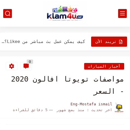
كيف تعرف من هو صاحب الموقع؟ - تسجيلات المجال
كيفية حذف الرسائل على Facebook Messenger قبل قراءتها
كيف أقوم بتغيير صورة ملفك الشخصي على Facebook مع الاحتفاظ...
كيف يمكن عمل بث مباشر من Likee؟ - التفاعل مع...
تريند الأن
كيف تعرف من حذفني من أصدقائهم على الفيسبوك؟ - الحل...
0
كيف يمكنني مشاركة رابط مجموعتي على Telegram مع الأصدقاء ؟
أخبار السيارات
كيف أخفي مقطع فيديو يعجبني داخل TikTok؟ - ضبط الخصوصية
مواصفات تويوتا افالون 2020
أين يتم تغيير المعلومات على TikTok؟ - أضف وصفا لنفسك
- السعر
إلغاء متابعة الذين لا يتابعونني على Instagram
Eng-Mostafa ismail
اخر تحديث :
منذ بضع شهور
5 دقائق للقراءة