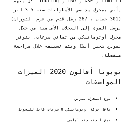
Limited و XSE و TRD و Touring. كل منهم
يأتي بمحرك سداسي الأسطوانات سعة 3.5 لتر
(301 حصان ، 267 رطل قدم من عزم الدوران)
يرسل القوة إلى العجلات الأمامية من خلال
محرك أوتوماتيكي من ثماني سرعات. يتوفر
نموذج هجين أيضًا ويتم تسقيفه خلال مراجعة
منفصلة.
تويوتا أفالون 2020 الميزات -
المواصفات
نوع المحرك بنزين
ناقل حركة أوتوماتيكي 8 سرعات قابل للتحويل
نوع الدفع دفع أمامي