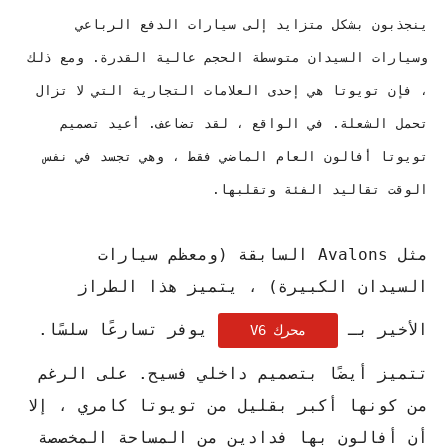
ينجذبون بشكل متزايد إلى سيارات الدفع الرباعي
وسيارات السيدان متوسطة الحجم عالية القدرة. ومع ذلك
، فإن تويوتا هي إحدى العلامات التجارية التي لا تزال
تحمل الشعلة. في الواقع ، لقد تضاعف. أعيد تصميم
تويوتا أفالون العام الماضي فقط ، وهي تجسد في نفس
الوقت تقاليد الفئة وتقلبها.
مثل Avalons السابقة (ومعظم سيارات
السيدان الكبيرة) ، يتميز هذا الطراز
الأخير بـ
يوفر تسارعًا سلسًا.
محرك V6
تتميز أيضًا بتصميم داخلي فسيح. على الرغم
من كونها أكبر بقليل من تويوتا كامري ، إلا
أن أفالون بها فدادين من المساحة المخصصة