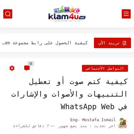
كيفية إصلاح "فشل تنزيل المرفق من رسالة الوسائط المتعددة" في...
مفتاح ESC لا يعمل في نظام التشغيل Windows؟ 15 طرق...
كيفية الحصول على رابط مجموعة Telegram ومشاركته
تريند الأن
كيفية استعادة الرسائل المحذوفة على Instagram
0
أفضل 3 طرق لمعرفة من قام بإلغاء صداقتك على فيسبوك
التواصل الأجتماعى
حل مشكلة تعذر التحديث في Fire TV ؟ جرب هذه...
كيفية كتم صوت أو تعطيل
كيفية إيقاف WhatsApp من حفظ الصور تلقائيًا في المعرض
التنبيهات والأصوات والإشارات
كيفية عمل تأثير تكبير أو تصغير في برنامج Adobe Premiere
في WhatsApp Web
كيفية حذف حساب ياهو الخاص بك
Eng- Mostafa Ismail
اخر تحديث :
منذ بضع شهور
7 دقائق للقراءة
كيفية إلغاء اشتراكك في Adobe