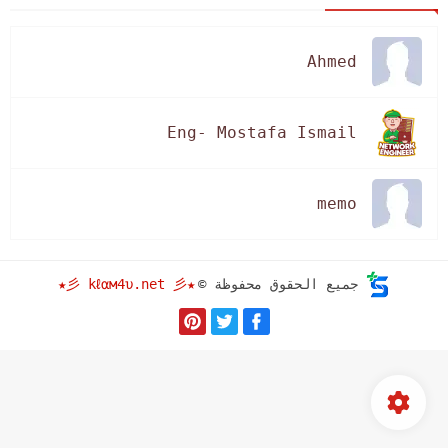
Ahmed
Eng- Mostafa Ismail
memo
★彡 kℓαм4υ.net 彡★
جميع الحقوق محفوظة ©