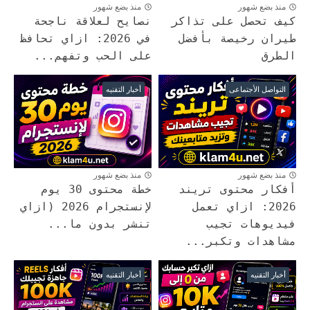
منذ بضع شهور
منذ بضع شهور
كيف تحصل على تذاكر
نصايح لعلاقة ناجحة
طيران رخيصة بأفضل
في 2026: ازاي تحافظ
الطرق
على الحب وتفهم...
التواصل الأجتماعى
أخبار التقنيه
منذ بضع شهور
منذ بضع شهور
أفكار محتوى تريند
خطة محتوى 30 يوم
2026: ازاي تعمل
لإنستجرام 2026 (ازاي
فيديوهات تجيب
تنشر بدون ما...
مشاهدات وتكبر...
أخبار التقنيه
أخبار التقنيه