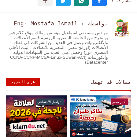
بواسطة : Eng- Mostafa Ismail
مهندس مصطفى اسماعيل مؤسس ومالك موقع كلام فور
يو تخرج من الجامعه المصرية الروسية قسم الأتصالات
والألكترونيات وعمل فى العديد من الشركات فى قطاع
الأتصالات (اورانج مصر - المصرية للأتصالات -البنك الأهلى
المصرى -نور) وحصل على العديد من الشهادات الدولية
والكورسات (CCNA-CCNP-MCSA-Linux-SDwan-ACI
Datacenter)
مقالات قد تهمك
عرض المزيد
أخبار مصر
التواصل الأجتماعى