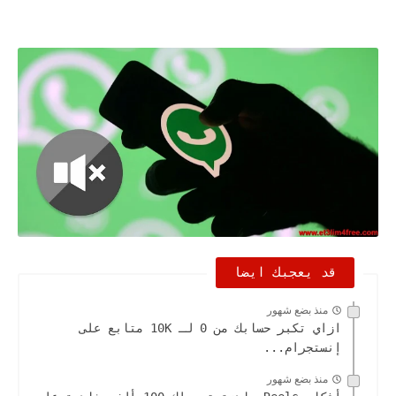
قد يعجبك ايضا
منذ بضع شهور
ازاي تكبر حسابك من 0 لـ 10K متابع على
إنستجرام...
منذ بضع شهور