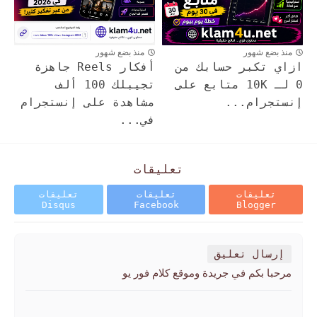
منذ بضع شهور
منذ بضع شهور
ازاي تكبر حسابك من
أفكار Reels جاهزة
0 لـ 10K متابع على
تجيبلك 100 ألف
إنستجرام...
مشاهدة على إنستجرام
في...
تعليقات
تعليقات
تعليقات
تعليقات
Disqus
Facebook
Blogger
إرسال تعليق
مرحبا بكم في جريدة وموقع كلام فور يو