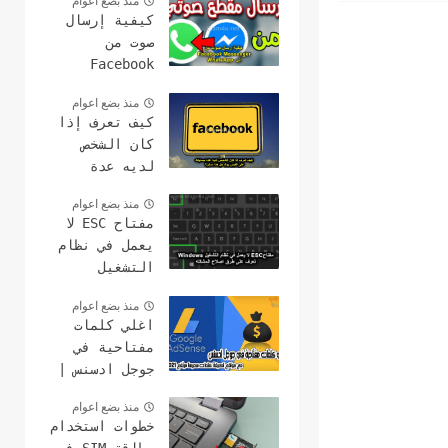
منذ بضع اعوام
كيفية إرسال
صوت من
Facebook
Messenger إلى
منذ بضع اعوام
WhatsApp
كيف تعرف إذا
كان الشخص
لديه عدة
حسابات على
منذ بضع اعوام
الفيس بوك هل
مفتاح ESC لا
هذا ممكن؟
يعمل في نظام
التشغيل
Windows؟ 15
منذ بضع اعوام
طرق لإصلاح
اغلي كلمات
مفتاحية في
جوجل ادسنس |
مع مواقع
منذ بضع اعوام
لمعرفة كلمات
خطوات استخدام
سعرها مرتفع