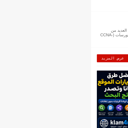
العديد من
الشركات فى قطاع الأتصالات (اورانج مصر - المصرية للأتصالات -البنك الأهلى المصرى -نور) وحصل على العديد من الشهادات الدولية والكورسات (CCNA-
عرض المزيد