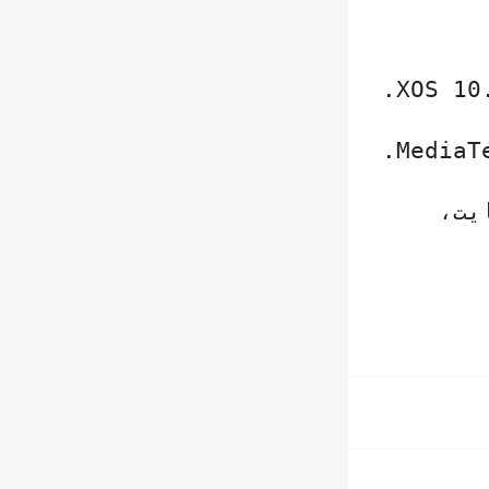
.
XOS 10
.
MediaT