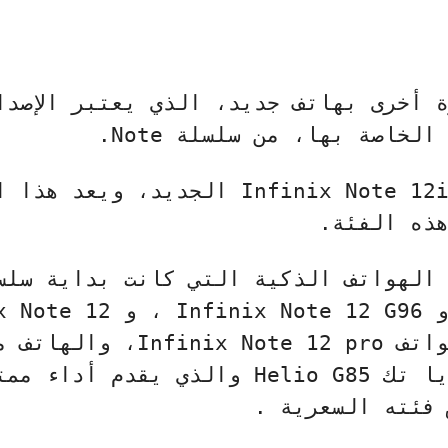
أخرى بهاتف جديد، الذي يعتبر الإصدا
 الخاصة بها، من سلسلة
Note
.
Infinix Note 12
الجديد، ويعد هذا ا
ذه الفئة.
 الهواتف الذكية التي كانت بداية سل
و
Infinix Note 12 G96
، و
x Note 12
اتف
Infinix Note 12 pro
، والهاتف م
ا ​​تك
Helio G85
والذي يقدم أداء ممت
فئته السعرية .