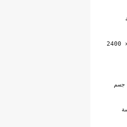
+ ودقة 1080 × 2400
 جسم
ة