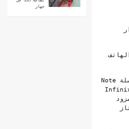
بطاقة SIM في
2021
جهاز
الكمبيوتر
وعمل مكالمات
ر
لهاتف
سلة
Note
Infini
زود
از