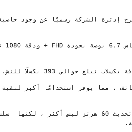
رح إدترة الشركة رسميًا عن وجود خاصية
وصة بجودة
FHD
تبلغ حوالي 393 بكسلًا للنش.
٩٪ من جسم الهاتف ، مما يوفر استخدامًا أكبر لبقية
ر ، لكنها
سلس
.