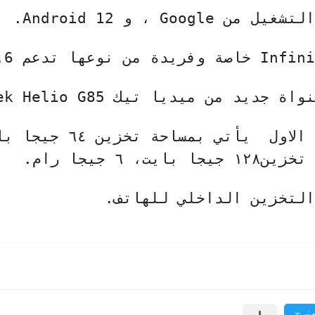
لتشغيل من
Google
، و
Android 12
. ‌
Infini
خاصة وفريدة من نوعها تدعم
.6
واة جديد من ميديا ​​تيك
ek Helio G85
الاول
يأتي بمساحة تخزين ٦٤ جيجا بايت،
التخزين الداخلي للهاتف.