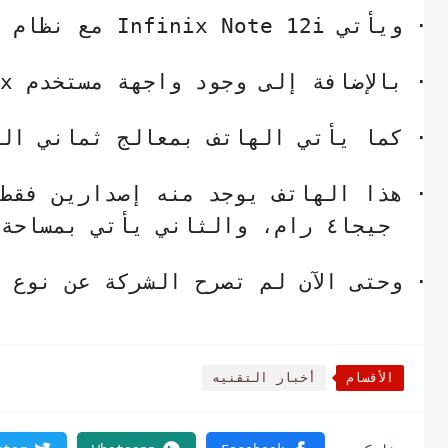
·
ويأتي ‌
Infinix Note 12i
مع نظام ا
·
بالإضافة إلى وجود واجهة مستخدم
x
·
كما يأتي الهاتف بمعالج ثماني الن
·
هذا الهاتف يوجد منه إصدارين فقط 
جيجا٤ رام، والثاني يأتي بمساحة تخزين١٢٨ جيجا بايت، ٦ جيجا رام.
·
وحتى الآن لم تصرح الشركة عن نوع 
الأقسام
أخبار التقنيه