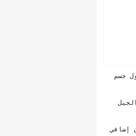
ل جسم
لجيل
 إضافي