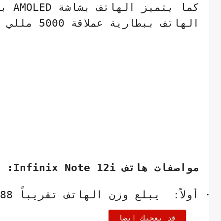
كما يتميز الهاتف بشاشة
AMOLED
بج
الهاتف ببطارية عملاقة 5000 مللي أمبير وسرعة شحن 33 وات.
مواصفات هاتف
Infinix Note 12i
:
·
أولاً:
يبلع وزن الهاتف تقريباً 188 جرام
قد يعجبك ايضا