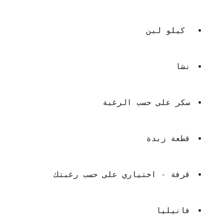
كيلو لبن
نشا
سكر على حسب الرغبة
قطعة زبدة
قرفة - اختياري على حسب رغبتك
فانيليا