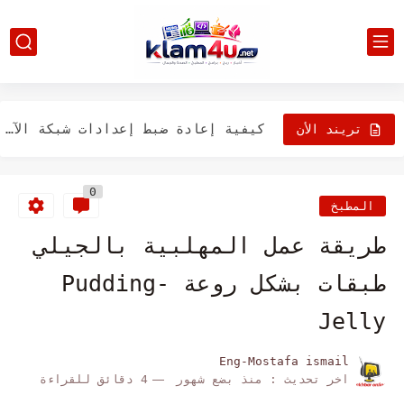
تعرف على طرق حل مشكلة (لن يتم تحديث iPhone)
كيفية إعادة ضبط شاشة ايفون الرئيسية على إعدادات المصنع الافتراضية
كيفية إعادة ضبط إعدادات شبكة الآيفون الخاص بك
تريند الأن
كيفية تعيين أو تغيير أو إيقاف تشغيل رمز المرور على...
0
أفضل 4 طرق للوصول إلى الحافظة على جهاز iPhone الخاص...
المطبخ
كيفية حذف التطبيقات على جهاز iPhone ؟
طريقة عمل المهلبية بالجيلي
كيف يمكنك إزالة الفيروسات على أجهزة iPhone؟
طبقات بشكل روعة Pudding-
كيفية التقاط وتحرير لقطات الشاشة على جهاز iPhone
Jelly
اسباب تعطل التطبيقات على جهاز iPhone ،نصائح لحل المشكله
Eng-Mostafa ismail
اخر تحديث :
منذ بضع شهور
4 دقائق للقراءة
تعرف على طرق اصلاح الصوت في ايفون اذا كان مستمر...