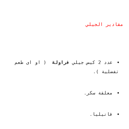
مقادير الجيلي
عدد 2 كيس جيلي
فراولة
( او اى طعم
تفضلية ).
معلقة سكر.
فانيليا.