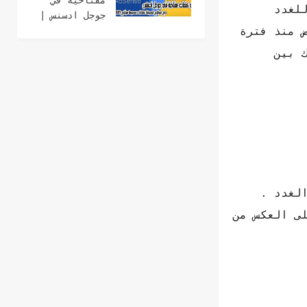
مفتاحية في
للغدد
جوجل ادسنس |
 منذ فترة
مع مواقع
لمعرفة كلمات
 بين
سعرها مرتفع
2021
لغدد .
ى العكس من