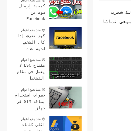
منذ بضع اعوام
كيفية إرسال
ك شعرت
صوت من
Facebook
عي تمامًا
Messenger إلى
منذ بضع اعوام
WhatsApp
كيف تعرف إذا
كان الشخص
لديه عدة
حسابات على
منذ بضع اعوام
الفيس بوك هل
مفتاح ESC لا
هذا ممكن؟
يعمل في نظام
التشغيل
Windows؟ 15
منذ بضع اعوام
طرق لإصلاح
خطوات استخدام
بطاقة SIM في
جهاز
الكمبيوتر
منذ بضع اعوام
وعمل مكالمات
اغلي كلمات