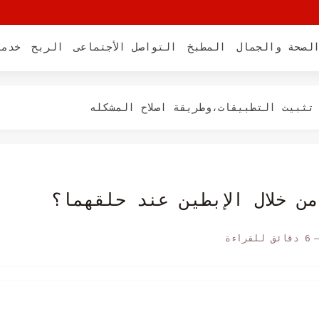
لصحة والجمال
المطبخ
التواصل الأجتماعى
الربح
خدما
ية العلوية اليسرى من شاشة...
iMe" على...
على جهاز iPhone/iPad)
صورة" على جهاز iPhone...
ن خلال الإبطين عند حلقهما؟
6 دقائق للقراءة
المات iPhone