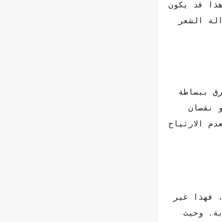
ذا قد يكون
لة الشعر
رق ببساطة
و نقصان
دم الارتياح
، فهذا غير
ة. وحيث