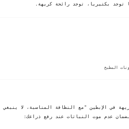
ا توجد بكتيريا، توجد رائحة كريهة.
نات المطبخ
هة في الإبطين "مع النظافة المناسبة، لا ينبغي أ
لضمان عدم موت النباتات عند رفع ذراعك: