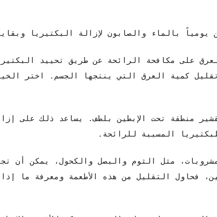
 يومياً بالماء والصابون لإزالة البكتيريا وبقاي
لعرق على مكافحة الرائحة عن طريق تحييد البكتيري
قليل كمية العرق التي ينتجها الجسم. اختر الخيا
شير منطقة تحت الإبطين بلطف. يساعد ذلك على إزال
لبكتيريا المسببة للرائحة.
مشروبات، مثل الثوم والبصل والكحول، يمكن أن تجع
ين، فحاول التقليل من هذه الأطعمة ومعرفة ما إذا