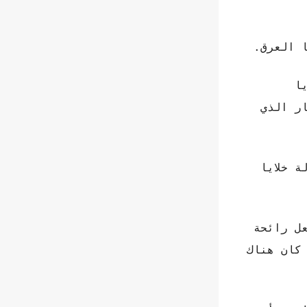
ا العرق.
ا
ر الذي
ة خلايا
ل رائحة
 كان هناك