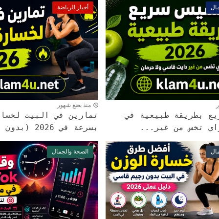
ال
أخبار الرياضة
ر
منذ بضع شهور
يع بطريقة طبيعية في
تمارين في البيت لخسار
بسرعة في 2026 (بدون جيم...
ال
الصحة والجمال