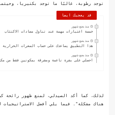
توجد رطوبة، غالبًا ما توجد بكتيريا، وحيثم
قد يعجبك ايضا
منذ بضع شهور
خمسة اعتبارات مهمة عند تناول مضادات الاكتئاب
منذ بضع شهور
هذا التطبيق يساعدك على حساب السعرات الحرارية
منذ بضع شهور
احصلي على بشرة ناعمة ومشرقة بمكونين فقط من مكو
لذلك، كما أكد الصيدلي، لمنع ظهور رائحة كري
هناك مشكلة". فيما يلي أفضل الاستراتيجيات 