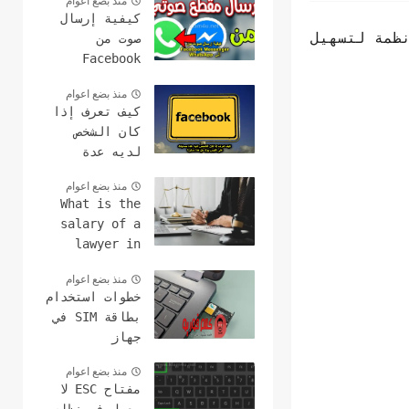
منذ بضع اعوام
كيفية إرسال
ظمة لتسهيل
صوت من
Facebook
Messenger إلى
منذ بضع اعوام
WhatsApp
كيف تعرف إذا
كان الشخص
لديه عدة
حسابات على
منذ بضع اعوام
الفيس بوك هل
What is the
هذا ممكن؟
salary of a
lawyer in
America ?earn
منذ بضع اعوام
money fast
خطوات استخدام
with lawyer's
بطاقة SIM في
2024
جهاز
الكمبيوتر
منذ بضع اعوام
وعمل مكالمات
مفتاح ESC لا