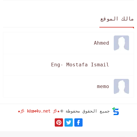
مالك الموقع
Ahmed
Eng- Mostafa Ismail
memo
★彡 kℓαм4υ.net 彡★
جميع الحقوق محفوظة ©