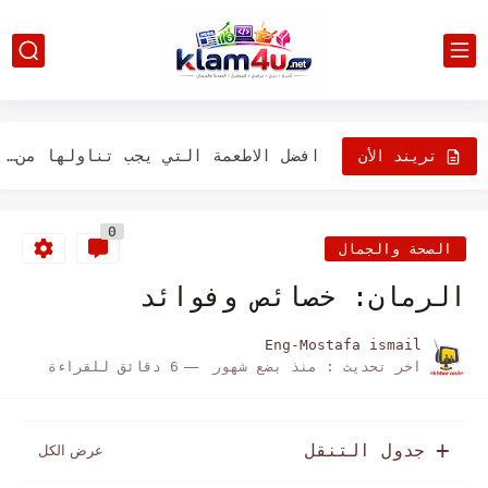
أفضل الأطعمة الغنية بفيتامين ب 12
أفضل 13 فاكهة رائعة ستحب تناولها مناسبة للدايت
افضل الاطعمة التي يجب تناولها من أجل بشرة صحية ومتوهجة
تريند الأن
أفضل 20 نوع من الأطعمة التي يمكنها تحسين وظائف العقل
0
علامات تدل على أنك تستخدم الملح بشكل مفرط
الصحة والجمال
افضل الاطعمة التى تحتوي على الكربوهيدرات ومفيدة فى انقاص الوزن
الرمان: خصائص وفوائد
أفضل 5 حبات صحية خالية من الجلوتين مهمة لنظامك الغذائي
Eng-Mostafa ismail
اخر تحديث :
منذ بضع شهور
6 دقائق للقراءة
18 من أفضل الأطعمة لتخفيف التوتر
اجعلي الأطفال يتناولون الخضروات بطريقة غير مباشرة
جدول التنقل
طريقة عمل الكريم كراميل بـ 6 وصفات مختلفة