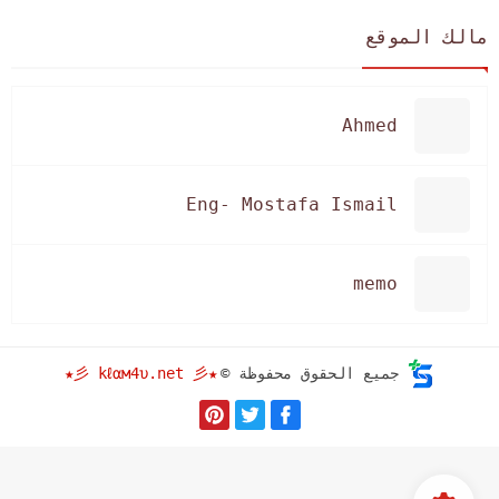
مالك الموقع
Ahmed
Eng- Mostafa Ismail
memo
★彡 kℓαм4υ.net 彡★
جميع الحقوق محفوظة ©