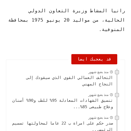
رانيا المشاط وزيرة التعاون الدولي
الحالية، من مواليد 20 يونيو 1975 بمحافظة
المنوفية.
قد يعجبك ايضا
منذ بضع شهور
التحالف العمالي القوي الذي سيقودك إلى
النجاح المهني
منذ بضع شهور
تنسيق الشهادات المعادلة 95% للطب و90% أسنان
وعلاج طبيعى 85%...
منذ بضع شهور
صدر حكم على امراة ب 22 عاما لمحاولتها تسميم
الرئيس...