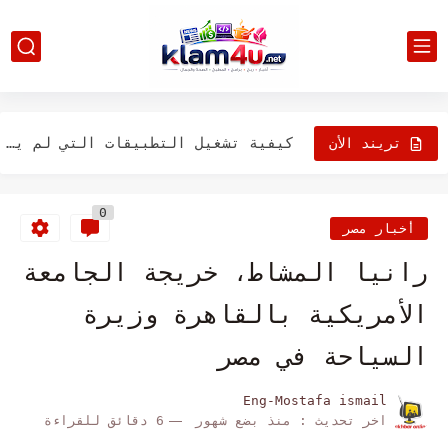
كيفية إرسال رسائل البريد الإلكتروني المشفرة من جهاز Mac الخاص...
9 أشياء يجب القيام بها اذا اردت بيع جهاز ماك
ما هي الزوايا الساخنة في نظام التشغيل macOS وكيفية إعدادها
كيفية تشغيل التطبيقات التي لم يتم التحقق منها على نظام...
تريند الأن
macOS Spotlight نصيحة وحيل لتحقيق أقصى استفادة منه
0
أخبار مصر
رانيا المشاط، خريجة الجامعة
الأمريكية بالقاهرة وزيرة
السياحة في مصر
Eng-Mostafa ismail
اخر تحديث :
منذ بضع شهور
6 دقائق للقراءة