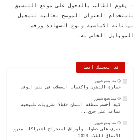
- يقوم الطالب بالدخول على موقع التنسيق
باستخدام العنوان الموضح بعاليه لتسجيل
بياناته الاساسية ونوع الشهادة ورقم
الموبايل الخاص به.
قد يعجبك ايضا
منذ بضع شهور
خسارة الدهون واكتساب العضلات في نفس الوقت
منذ بضع شهور
كيف أخسس منطقة البطن فقط؟ مشروبات طبيعية
تساعد على حرق...
منذ بضع شهور
تعرف على خطوات وأوراق استخراج اشتراكات مترو
الأنفاق للطلاب 2023