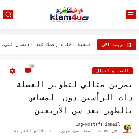
تعرف على حل مشكلة استمرار الآيفون في إعادة التشغيل من...
ماذا تفعل اذا كان مصباح ايفون باللون الرمادي
كيفية إخفاء رقمك عند الاتصال على آيفون
تريند الأن
كيفية تنظيف مكبر صوت الأيفون (دون التسبب في أي ضرر)
0
ما هي "مساعدة الطلب" على ايفون (وكيفية إيقافها أو...
الصحة والجمال
كيفية إيقاف صوت الكاميرا على جهاز ايفون
تمرين مثالي لتطوير العضلة
كيفية قفل وفتح شاشة الأيفون الخاص بك
ذات الرأسين دون المساس
8 طرق لاستكشاف خطأ "تم تعطيل Face ID" على...
بالظهر بعد سن الأربعين
لماذا يعرض ايفون "تحذير الخصوصية" على شبكات Wi-Fi
Eng-Mostafa ismail
اخر تحديث :
منذ بضع شهور
5 دقائق للقراءة
طرق لاصلاح مشكلة (البلوتوث لا يعمل )على جهاز ايفون