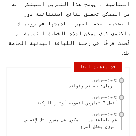
المناسبة ، يوضح هذا التمرين المبتكر أنه
من الممكن تحقيق نتائج استثنائية دون
التضحية بصحة الظهر . ادمجها في روتينك
واكتشف كيف يمكن لهذه الخطوة الثورية أن
تُحدث فرقًا في رحلة اللياقة البدنية الخاصة
بك.
قد يعجبك ايضا
منذ بضع شهور
الرمان: خصائص وفوائد
منذ بضع شهور
أفضل 7 تمارين لتقوية أوتار الركبة
منذ بضع شهور
قم باضافة هذا المكون في مشروباتك لإنقاص
الوزن بشكل أسرع