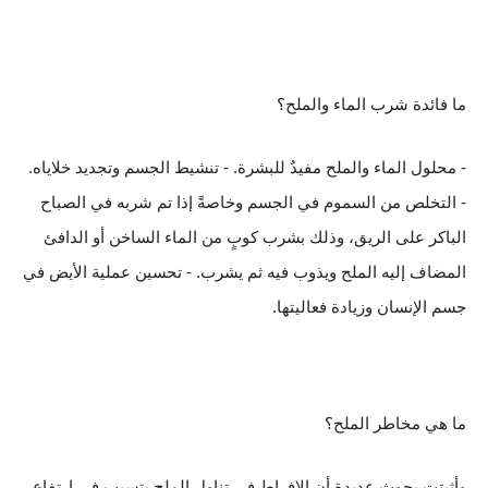
ما فائدة شرب الماء والملح؟
- محلول الماء والملح مفيدٌ للبشرة. - تنشيط الجسم وتجديد خلاياه.
- التخلص من السموم في الجسم وخاصةً إذا تم شربه في الصباح
الباكر على الريق، وذلك بشرب كوبٍ من الماء الساخن أو الدافئ
المضاف إليه الملح ويذوب فيه ثم يشرب. - تحسين عملية الأيض في
جسم الإنسان وزيادة فعاليتها.
ما هي مخاطر الملح؟
وأثبتت بحوث عديدة أن الإفراط في تناول الملح يتسبب في ارتفاع