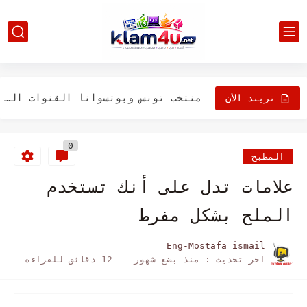
كيفية مزامنة جهات اتصال Gmail
ما هو صندوق الاستثمارات العامة وما الفائدة منها وكيفية التواصل...
منتخب تونس وبوتسوانا القنوات الناقلة ونتيجة المباراة
تريند الأن
مشاهدة مسلسل سفاح الجيزه كامل مع موقع أخبار اون لاين...
4 مليار ريال سعودى فى مهرجان ولى العهد النهائى للمطايا...
0
المطبخ
وزير الدفاع السعودى يستقبل وزير القوات المسلحة الفرنسية
علامات تدل على أنك تستخدم
كيفية تحديد موقع IP
الملح بشكل مفرط
كيفية الإبلاغ عن موقع على Google
Eng-Mostafa ismail
كيف تلعب FIFA لشخصين على PS4 دون الاتصال بالانرتنت؟
اخر تحديث :
منذ بضع شهور
12 دقائق للقراءة
كيفية إعادة تشغيل الكمبيوتر من لوحة المفاتيح