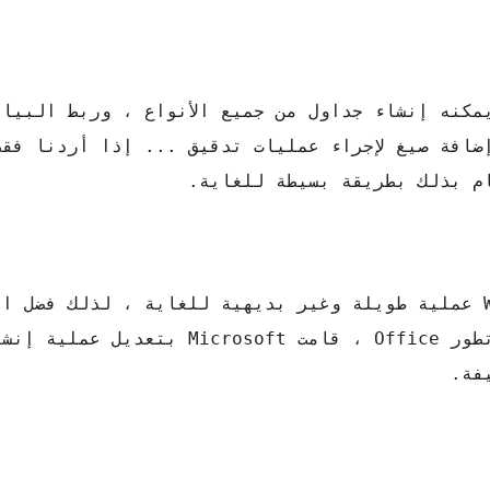
Exc هو أفضل تطبيق يمكنه إنشاء جداول من جميع الأنواع ، وربط ال
ضافة صيغ لإجراء عمليات تدقيق ... إذا أردنا فقط
قبل بضع سنوات ، كان إنشاء الجداول في Word عملية طويلة وغير بديهية للغاية ، لذلك
المستخدمين تجنبها بأي ثمن. ومع ذلك ، مع تطور Office ، قامت soft
فة.