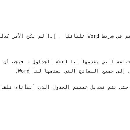
بمجرد إنشاء الجدول ، سيتم فتح خيار التصميم في شريط Word تلقائيًا . إذا لم يك
إذا أردنا تحديد أحد الأنماط الافتراضية المختلفة التي يقدمها لنا Word
لى جميع النماذج التي يقدمها لنا Word.
حتى يتم تعديل تصميم الجدول الذي أنشأناه تلقائي