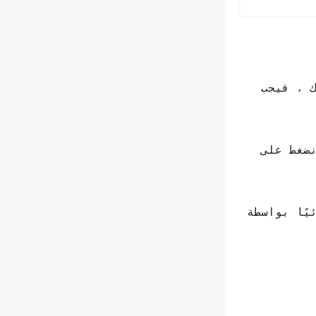
ن الأمر كذلك ، فيجب
 للجداول ، فيجب أن نضغط على
ًا بواسطة