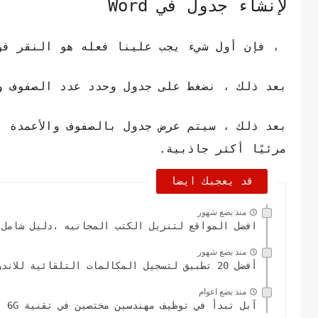
لإنشاء جدول في Word
، فإن أول شيء يجب علينا فعله هو النقر فوق خي
بعد ذلك ، نضغط على جدول وحدد عدد الصفوف و
بعد ذلك ، سيتم عرض جدول بالصفوف والأعمدة ا
مرئيًا أكثر جاذبية.
قد يعجبك ايضا
منذ بضع شهور
افضل المواقع لتنزيل الكتب المجانيه ،دليل شامل 
منذ بضع شهور
أفضل 20 تطبيق لتسجيل المكالمات التلقائية للاندرويد
منذ بضع اعوام
آبل تبدأ في توظيف مهندسين مختصين في تقنية 6G