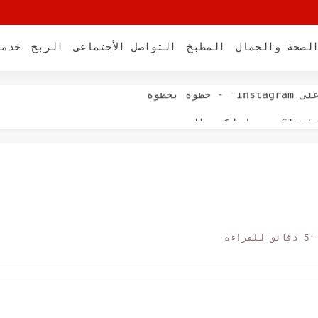
لصحة والجمال
المطبخ
التواصل الأجتماعى
الربح
خدما
 بخطوة
ي أو حساب Instagram
ة من Instagram
ا هو حلها الصحيح...
5 دقائق للقراءة
 | البرنامج التعليمي الكامل
وجل كروم؟ - عطل الاعلانات