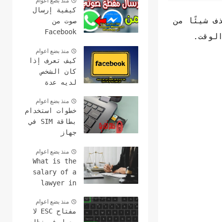
منذ بضع اعوام
كيفية إرسال
 شيئًا من
صوت من
Facebook
الوقت.
Messenger إلى
منذ بضع اعوام
WhatsApp
كيف تعرف إذا
كان الشخص
لديه عدة
حسابات على
منذ بضع اعوام
الفيس بوك هل
خطوات استخدام
هذا ممكن؟
بطاقة SIM في
جهاز
الكمبيوتر
منذ بضع اعوام
وعمل مكالمات
What is the
salary of a
lawyer in
America ?earn
منذ بضع اعوام
money fast
مفتاح ESC لا
with lawyer's