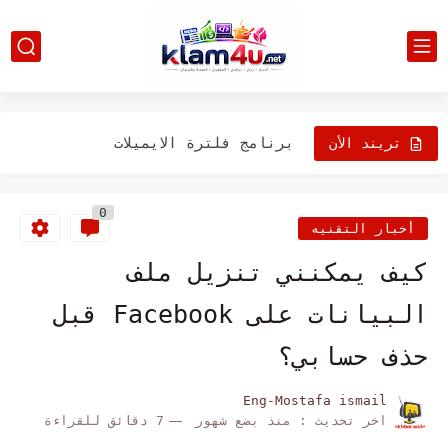
حل مشكلة rdp الفريم ورك في الارديبي على سيرفر 2012...
نسخة ويندوز / حرق نسخة ويندوز xp علي فلاشه 2023...
برنامج فلترة الايميلات
تريند الأن
كيفية إزالة أو تجاوز أقفال شاشة Android: PIN
0
4 حلول فعالة لإصلاح خيار تصحيح أخطاء USB
أخبار التقنيه
الخطوات الرئيسية لاكتشاف ومنع الاحتيال على Facebook
كيف يمكنني تنزيل ملف
كيف يمكنك تصفح الفيسبوك رسميا عبر Tor
البيانات على Facebook قبل
خرافات و نصائح متعلقه بالامن اياك ان تتبعها
حذف حسابي؟
كيفية تمكين أو تعطيل Windows 10 Flash Player في Microsoft...
Eng-Mostafa ismail
اخر تحديث :
منذ بضع شهور
7 دقائق للقراءة
كيفية إصلاح خطأ SIM غير متوفر