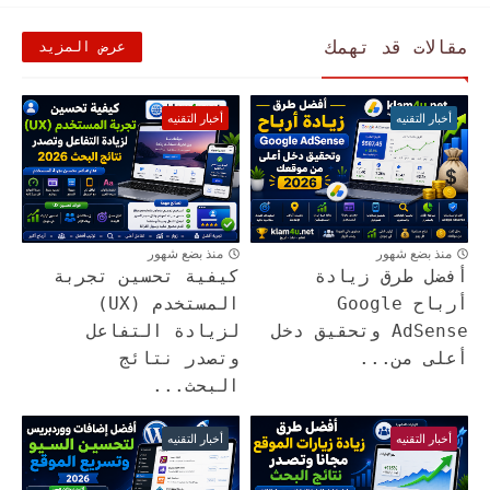
مقالات قد تهمك
عرض المزيد
أخبار التقنيه
أخبار التقنيه
منذ بضع شهور
منذ بضع شهور
أفضل طرق زيادة
كيفية تحسين تجربة
أرباح Google
المستخدم (UX)
AdSense وتحقيق دخل
لزيادة التفاعل
أعلى من...
وتصدر نتائج
البحث...
أخبار التقنيه
أخبار التقنيه