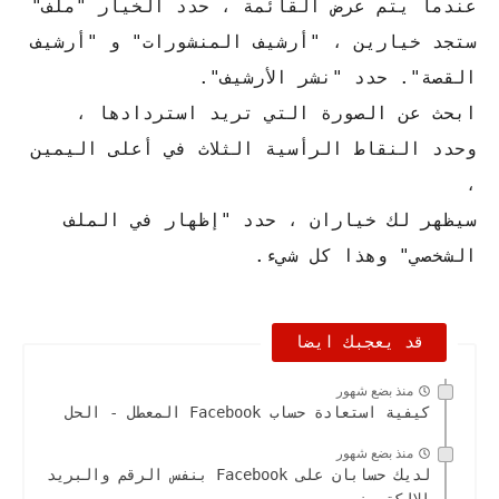
عندما يتم عرض القائمة ، حدد الخيار "ملف"
ستجد خيارين ، "أرشيف المنشورات" و "أرشيف
القصة". حدد "نشر الأرشيف".
ابحث عن الصورة التي تريد استردادها ،
وحدد النقاط الرأسية الثلاث في أعلى اليمين
،
سيظهر لك خياران ، حدد "إظهار في الملف
الشخصي" وهذا كل شيء.
قد يعجبك ايضا
منذ بضع شهور
كيفية استعادة حساب Facebook المعطل - الحل
منذ بضع شهور
لديك حسابان على Facebook بنفس الرقم والبريد