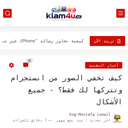
اصلاح مشكلة عدم زيادة حجم الصوت في ايفون
أفضل 10 طرق لإصلاح مشكلة "الخط الأخير لم يعد متاحًا"...
كيفية تجاوز رسالة "iPhone غير متوفر"
تريند الأن
طرق اصلاح مشكة اذا الشحن اللاسلكي للآيفون لا يعمل
0
ما الذي يجب عليك فعله عندما لا يستجيب ايفون للتحديث...
أخبار التقنيه
تعرف على اسباب توقف زر الصفحة الرئيسية للآيفون عن العمل،وطريقة...
كيف تخفي الصور من انستجرام
كيف تعرف انه يجب استبدال بطارية ايفون؟
وتتركها لك فقط؟ - جميع
تعرف على حل مشكلة"أرسلت بطاقة SIM الخاصة بك رسالة...
الأشكال
طرق معرفة عمر جهاز ايفون الخاص بك
Eng-Mostafa ismail
اخر تحديث :
منذ بضع شهور
7 دقائق للقراءة
جرب هذه الحلول اذا كانت الخلفية الحية لا تعمل على...