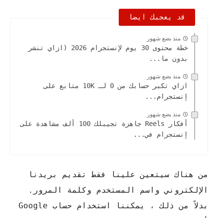
قد يعجبك ايضا
منذ بضع شهور
خطة محتوى 30 يوم لإنستجرام 2026 (ازاي تنشر
بدون ما...
منذ بضع شهور
ازاي تكبر حسابك من 0 لـ 10K متابع على
إنستجرام...
منذ بضع شهور
أفكار Reels جاهزة تجيبلك 100 ألف مشاهدة على
إنستجرام في...
من هناك سيتعين علينا فقط تقديم بريدنا
الإلكتروني واسم المستخدم وكلمة المرور.
بدلاً من ذلك ، يمكننا استخدام حساب Google