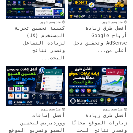
منذ بضع شهور
منذ بضع شهور
أفضل طرق زيادة
كيفية تحسين تجربة
أرباح Google
المستخدم (UX)
AdSense وتحقيق دخل
لزيادة التفاعل
أعلى من...
وتصدر نتائج
البحث...
أخبار التقنيه
أخبار التقنيه
منذ بضع شهور
منذ بضع شهور
أفضل طرق زيادة
أفضل إضافات
زيارات الموقع مجانًا
ووردبريس لتحسين
وتصدر نتائج البحث
السيو وتسريع الموقع