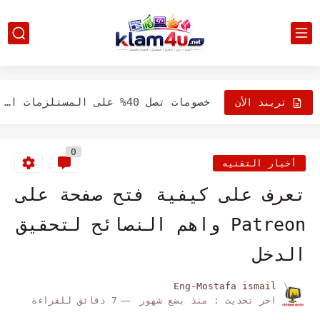
المولد النبوي الشريف. معانٍ روحية واحتفالات شعبية
الداخلية تضبط عاطل اعتدى على سائق ميكروباص لرفضه دفع إتاوة...
خصومات تصل 40% على المستلزمات المدرسية والغذائية ضمن مبادرة كلنا...
تريند الأن
قيام سائق مركبة "توك توك" بقطع الطريق وتهديد أحد...
0
قيام سيدة وبصحبتها أخرين بأعمال بلطجة وترويع المارة بمنطقة المرج...
أخبار التقنيه
قيام أحد الأشخاص بالتحرش بسيدة أثناء إستقلاله دراجة نارية بدائرة...
تعرف على كيفية فتح صفحة على
قيام شخص بممارسة أعمال البلطجة وفرض السيطرة بدائرة قسم شرطة...
Patreon واهم النصائح لتحقيق
قيام أحد الأشخاص بسرقة مبلغ مالى "بأسلوب المغافلة" من داخل...
الدخل
كيف تعرف أن شخص ما لا يحبك من خلال 16...
Eng-Mostafa ismail
اخر تحديث :
منذ بضع شهور
7 دقائق للقراءة
فوائد البروتين: ركيزة أساسية في بناء صحة الجسم