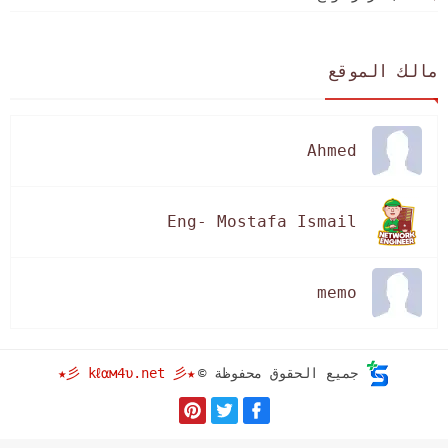
مالك الموقع
Ahmed
Eng- Mostafa Ismail
memo
★彡 kℓαм4υ.net 彡★
جميع الحقوق محفوظة ©