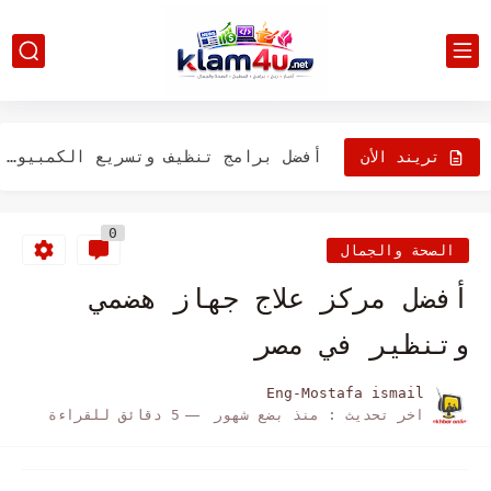
أفضل برامج تعريفات الكمبيوتر تلقائيًا 2026 (حل مشكلة التعريفات نهائيًا)
حل مشكلة الشاشة الزرقاء في ويندوز (Blue Screen) نهائيًا 2026
أفضل برامج تنظيف وتسريع الكمبيوتر 2026 (حل نهائي للبطء)
تريند الأن
شرح عمل نسخة احتياطية لويندوز (Backup كامل) بسهولة 2026
0
أفضل برامج الحماية المجانية 2026 (أقوى Antivirus بدون تكلفة)
الصحة والجمال
شرح تقسيم الهارد بدون فورمات خطوة بخطوة (أسهل طريقة 2026)
أفضل مركز علاج جهاز هضمي
أفضل مواقع تحميل برامج مجانية وآمنة 2026 (بدون فيروسات)
وتنظير في مصر
كيف تسرع جهاز الكمبيوتر واللابتوب 100% بدون برامج (حل نهائي...
Eng-Mostafa ismail
اخر تحديث :
منذ بضع شهور
5 دقائق للقراءة
أفضل برامج مونتاج الفيديو للمبتدئين 2026 (بدون تعقيد)
شرح تثبيت ويندوز 10 و11 من الفلاشة خطوة بخطوة (أسهل...