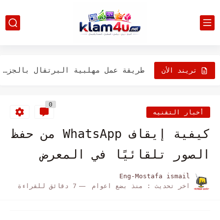
علي طريقة دجاج كنتاكي السرية ( طريقة عمل سلطة الكول...
سلطة الفاصوليا السوداء والذرة على الطريقة المكسيكية
طريقة عمل شاورما الدجاج المدخنة فى البيت مع الأرز المبهر...
طريقة عمل مهلبية البرتقال بالجزر للاطفال لذيذة ومفيدة Orange Pudding
تريند الأن
طريقة عمل الديسباسيتو الاصليه مكتوبه وفيديو بمكونات سهلة
0
أفضل الأطعمة الغنية بفيتامين ب 12
أخبار التقنيه
أفضل 13 فاكهة رائعة ستحب تناولها مناسبة للدايت
كيفية إيقاف WhatsApp من حفظ
افضل الاطعمة التي يجب تناولها من أجل بشرة صحية ومتوهجة
الصور تلقائيًا في المعرض
أفضل 20 نوع من الأطعمة التي يمكنها تحسين وظائف العقل
Eng-Mostafa ismail
اخر تحديث :
منذ بضع اعوام
7 دقائق للقراءة
علامات تدل على أنك تستخدم الملح بشكل مفرط