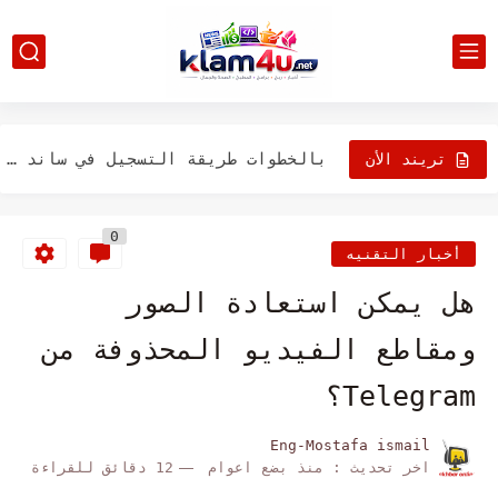
طريقة الاستعلام عن راتب التقاعد برقم الهوية وكيفية حساب...
شروط وطريقة .. تجديد الإقامة الجديدة في السعودية 2022...
بتصميم راقي لادا نيفا 2023 تخطف الأنظار.. تعرف على...
بالخطوات طريقة التسجيل في ساند 1444 للعاطلين وللنساء من...
تريند الأن
تعرف على المستفيدين من مبادرة الاسكان الاجتماعي وطريقة التسجيل
0
رابط نتائج قبول جامعة تبوك 1444 عن طريق بوابة...
أخبار التقنيه
رابط وشروط التقديم لوظائف شئون الأفواج الأمنية 1444 للرجال...
هل يمكن استعادة الصور
تصميم يخطف الأنظار تعرف على مواصفات كيا سول 2023 الجديدة...
ومقاطع الفيديو المحذوفة من
Telegram؟
Eng-Mostafa ismail
اخر تحديث :
منذ بضع اعوام
12 دقائق للقراءة