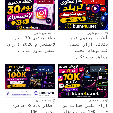
التواصل الأجتماعى
أخبار التقنيه
منذ بضع شهور
منذ بضع شهور
أفكار محتوى تريند
خطة محتوى 30 يوم
2026: ازاي تعمل
لإنستجرام 2026 (ازاي
فيديوهات تجيب
تنشر بدون ما...
مشاهدات وتكبر...
أخبار التقنيه
أخبار التقنيه
منذ بضع شهور
منذ بضع شهور
ازاي تكبر حسابك من
أفكار Reels جاهزة
0 لـ 10K متابع على
تجيبلك 100 ألف