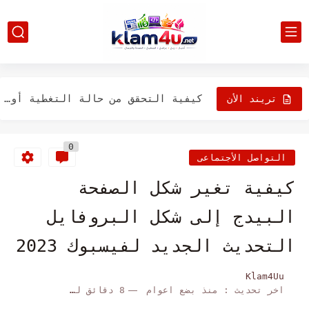
تعرف على اهم الطرق لإصلاح مشكلات فهرسة الرسائل على جهاز...
ماذا يحدث إذا قمت بتبديل بطاقات SIM على جهاز iPhone...
كيفية التحقق من حالة التغطية أو الضمان لأجهزة Apple الخاصة...
تريند الأن
ما هو "شحن البطارية الأمثل" على iPhone وiPad وMacBook وAirPods؟
0
7 طرق مختلفة (للبحث عن الكلمات) على جهاز iPhone أو...
التواصل الأجتماعى
كيفية تغيير عدد الرنات قبل أن ينتقل جهاز iPhone إلى...
كيفية تغير شكل الصفحة
كيفية حذف الملفات من جوجل درايف على الأيفون/الأيباد
البيدج إلى شكل البروفايل
حل مشكلة اذا كان جهاز ايفون عالق على شعار Apple
التحديث الجديد لفيسبوك 2023
تعرف على اهم النصائح اذا كان البريد الصوتي لا يعمل...
Klam4Uu
اخر تحديث :
منذ بضع اعوام
8 دقائق للقراءة
حل نهائي للتخلص من شاشة قفل iPhone السوداء