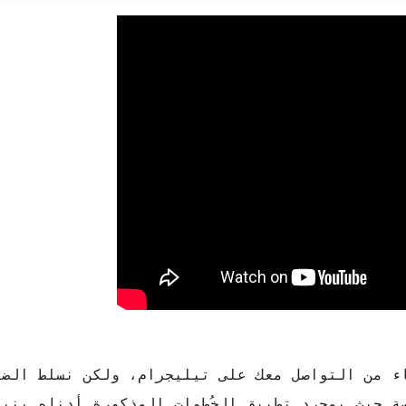
ء من التواصل معك على تيليجرام، ولكن نسلط الضو
ة حيث بمجرد تطبيق الخُطوات المذكورة أدناه ينبغ