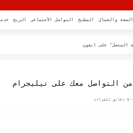
لصحة والجمال
المطبخ
التواصل الأجتماعى
الربح
خدما
قوم بإعادة تشغيل...
 المتصل" على ايفون
نات النظام" على ايفون
فون الخاص بك
من التواصل معك على تيليجرام
6 دقائق للقراءة