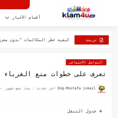
11 طريقة لإصلاح خطأ iMessage الذي يجب تمكينه على ايفون
أقسام الأخبار
ا
جرب هذه الحلول اذا كان ايفون ي
كيفية حظر المكالمات "بدون معرف
تريند
كيفية تقليل استخدام تخزين "بيا
الأن
كيفية إخراج الماء من جهاز الأي
التواصل الأجتماعى
تعرف على خطوات منع الغرباء 
Eng-Mostafa ismail
اخر تحديث :
منذ بضع شهور
جدول التنقل