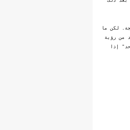
بعد ذلك
جة. لكن ما
 من رؤية
حد" إذا