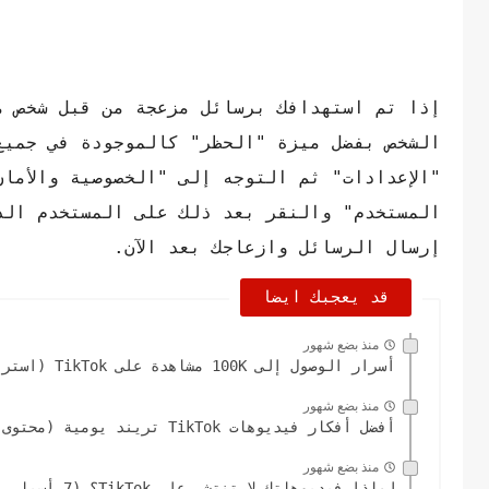
إذا تم استهدافك برسائل مزعجة من قبل شخص م
الشخص بفضل ميزة "الحظر" كالموجودة في جميع 
"الإعدادات" ثم التوجه إلى "الخصوصية والأما
المستخدم" والنقر بعد ذلك على المستخدم الذ
إرسال الرسائل وازعاجك بعد الآن.
قد يعجبك ايضا
منذ بضع شهور
أسرار الوصول إلى 100K مشاهدة على TikTok (استراتيجية مضمونة 2026)
منذ بضع شهور
أفضل أفكار فيديوهات TikTok تريند يومية (محتوى جاهز للانتشار 2026)
منذ بضع شهور
لماذا فيديوهاتك لا تنتشر على TikTok؟ (7 أسباب تمنعك من...