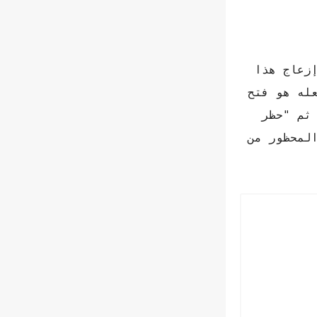
زعاج هذا
عله هو فتح
 ثم "حظر
لمحظور من