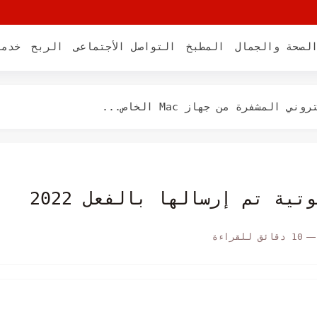
لى نظام ماك
لصحة والجمال
المطبخ
التواصل الأجتماعى
الربح
خدما
 إلى Mojave؟
لمشفرة من جهاز Mac الخاص...
كيفية إعدادها
يتم التحقق منها على نظام...
هاز Mac الخاص بك
10 دقائق للقراءة
قاط الصور على نظام Mac