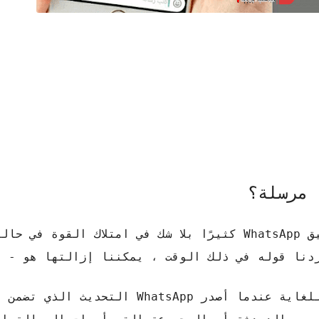
 مرسلة؟
تتمثل إحدى الوظائف التي خدمت مستخدمي تطبيق WhatsApp كثيرًا بلا شك في امتلاك القو
دنا قوله في ذلك الوقت ، يمكننا إزالتها هو - ه
تم العثور على هذه الوظيفة بطريقة بدائية للغاية عندما أصدر sApp