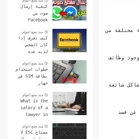
منذ بضع اعوام
كيفية إرسال
صوت من
Facebook
Messenger إلى
 مختلفة من
منذ بضع اعوام
WhatsApp
كيف تعرف إذا
كان الشخص
لديه عدة
وجود وظائف
حسابات على
منذ بضع اعوام
الفيس بوك هل
خطوات استخدام
هذا ممكن؟
بطاقة SIM في
جهاز
اكل شائعة
الكمبيوتر
منذ بضع اعوام
وعمل مكالمات
What is the
salary of a
عن قصد
lawyer in
America ?earn
منذ بضع اعوام
money fast
مفتاح ESC لا
with lawyer's