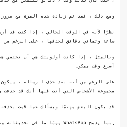
، حيث كان لديك وقت 7 دقائق لتتمكن من حذفه من الدردشة أو المجموعة التي أرسلت الرسالة إليها.
ومع ذلك ، فقد تم زيادة هذه المرة مع مرور 
نظرًا لأنه في الوقت الحالي ، إذا كنت قد أر
ساعة وثماني دقائق لحذفها ، على الرغم من أن WhatsApp قد عبّر عنها بالضبط كوقت يصل إلى 4096 ث
وبالمثل ، إذا كانت أولويتك هي أن تختفي هذ
أسرع وقت ممكن.
على الرغم من أنه بعد حذف الرسالة ، سيكون ه
مجموعة الأشخاص التي أنت فيها أنك قد حذفت ر
قد يكون البعض مهتمًا ويسألك عما قمت بحذفه 