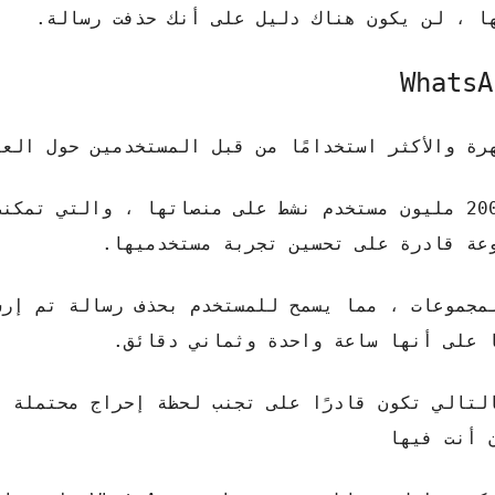
وبالتالي ، فإن لديها رقمًا تقريبيًا يبلغ 2000 مليون مستخدم نشط على منصاتها ، والت
عة قادرة على تحسين تجربة مستخدميها.
مجموعات ، مما يسمح للمستخدم بحذف رسالة تم إرسا
لتالي تكون قادرًا على تجنب لحظة إحراج محتملة أ
 أنت فيها