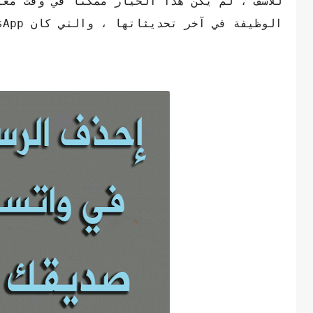
للأسف ، لم يكن هذا الخيار ممكنًا في وقت مع
الوظيفة في آخر تحديثاتها ، والتي كان WhatsApp من أوائل من طوروا وظيفة حذف الرسالة.