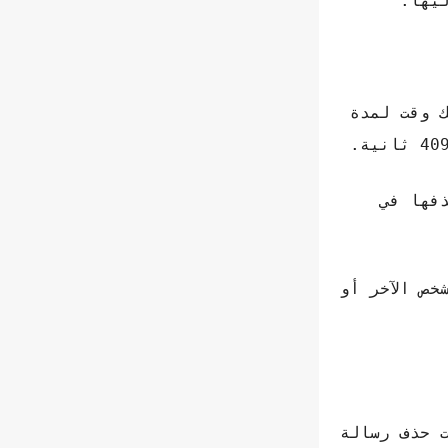
ك وقت لمدة
فها في
خص الآخر أو
 لوظيفة تطبيق Telegram حيث إذا قررت حذف رسالة