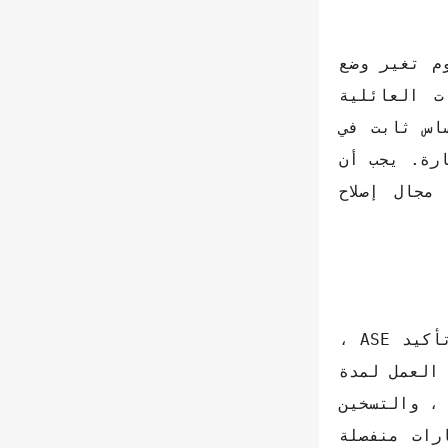
م تغير وضع
ت العائلية
اس ثابت في
ارة. يجب أن
مجال إصلاح
تأكيد ASE هو الأكثر شهرة ومعترفًا به على نطاق واسع ، فيما يتعلق بأعمال السيارات. مع تأكيد ASE ،
 بسبب الطريقة التي يتطلب بها اعتماد ASE مشاركة العمل لمدة
 ، والتسخين
رات منفصلة