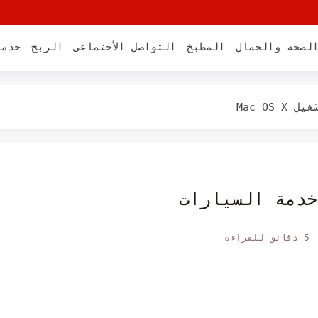
لصحة والجمال
المطبخ
التواصل الأجتماعى
الربح
خدما
اك
Mac O
 ماك
ب النشاط وكيفية استخدامه
 التي لا تعمل على نظام...
ماك التي لا تعمل بشكل...
5 دقائق للقراءة
من ناحية سعر نقرة جوجل...