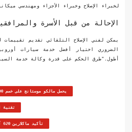
لخبراء الإصلاح وخبراء الأجزاء ومهندسي ميكان
الإحالة من قبل الأسرة والمرافقي
يمكن لفني الإصلاح التلقائي تقديم تقييمات ل
الضروري اختيار أفضل خدمة سيارات أوروبي
أطول."طرق الحكم على قدرة وكالة خدمة السيا
يحصل مالكو موستانج على خصم 3000 دولار على أي سيارة شيفروليه كامارو 2019 جديدة
تقنية ا
تأكيد ماكلارين 620 آر ، ظهور طلقات تجسس أولية | التسريبات