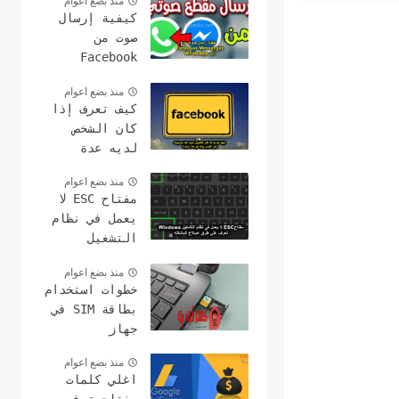
منذ بضع اعوام
كيفية إرسال
صوت من
Facebook
Messenger إلى
منذ بضع اعوام
WhatsApp
كيف تعرف إذا
كان الشخص
لديه عدة
حسابات على
منذ بضع اعوام
الفيس بوك هل
مفتاح ESC لا
هذا ممكن؟
يعمل في نظام
التشغيل
Windows؟ 15
منذ بضع اعوام
طرق لإصلاح
خطوات استخدام
بطاقة SIM في
جهاز
الكمبيوتر
منذ بضع اعوام
وعمل مكالمات
اغلي كلمات