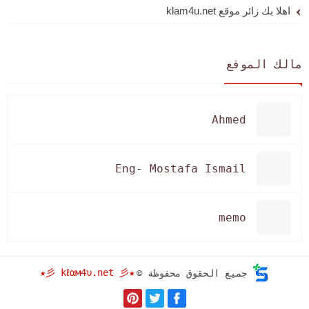
اهلا بك زائر موقع klam4u.net
مالك الموقع
Ahmed
Eng- Mostafa Ismail
memo
★彡 kℓαм4υ.net 彡★
جميع الحقوق محفوظة ©