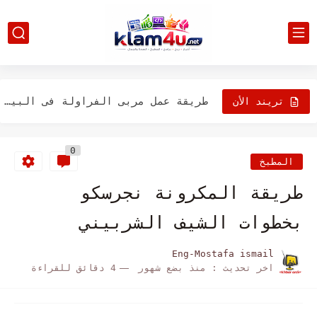
طريقة عمل المهلبية بالجيلي طبقات بشكل روعة Pudding-Jelly
الطرق السحرية للمحافظة على نظامك الغذائي
طريقة عمل مربى الفراولة فى البيت Strawberry Jam
تريند الأن
تفاحة واحدة في اليوم تبعدك عن الأطباء
0
طريقة احلى مكرونة بالصلصة للأطفال
المطبخ
طريقة عمل المكرونة المبكبكة بالطريقة الليبيةالاصلية
طريقة المكرونة نجرسكو
كيفية عمل المكرونه بالبشاميل
بخطوات الشيف الشربيني
افضل الأطعمة التي تساعد على تعزيز المناعة وتقويتها
Eng-Mostafa ismail
اخر تحديث :
منذ بضع شهور
4 دقائق للقراءة
أفضل 10 أصناف طعام بقدرات رائعة على تحسين الحالة المزاجية
طريقة عمل سلطة الكول سلو بالصور