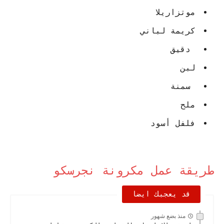
موتزاريلا
كريمة لباني
دقيق
لبن
سمنة
ملح
فلفل أسود
طريقة عمل مكرونة نجرسكو
قد يعجبك ايضا
منذ بضع شهور