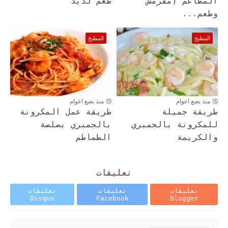
المطاعم (مقرمش
طعم لذيذ
وطعم...
المطبخ
المطبخ
منذ بضع اعوام
منذ بضع اعوام
طريقة جميلة
طريقة عمل المكرونة
للمكرونة بالجمبري
بالجمبري بصلصة
والكريمة
الطماطم
تعليقات
تعليقات
تعليقات
تعليقات
Disqus
Facebook
Blogger