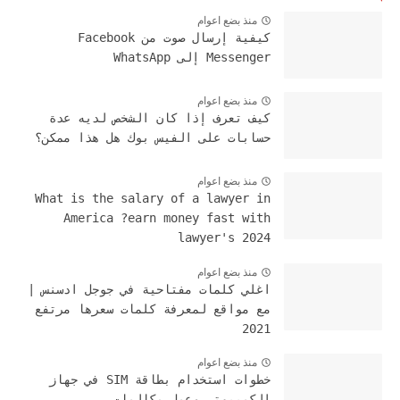
منذ بضع اعوام
كيفية إرسال صوت من Facebook
Messenger إلى WhatsApp
منذ بضع اعوام
كيف تعرف إذا كان الشخص لديه عدة
حسابات على الفيس بوك هل هذا ممكن؟
منذ بضع اعوام
What is the salary of a lawyer in
America ?earn money fast with
lawyer's 2024
منذ بضع اعوام
اغلي كلمات مفتاحية في جوجل ادسنس |
مع مواقع لمعرفة كلمات سعرها مرتفع
2021
منذ بضع اعوام
خطوات استخدام بطاقة SIM في جهاز
الكمبيوتر وعمل مكالمات