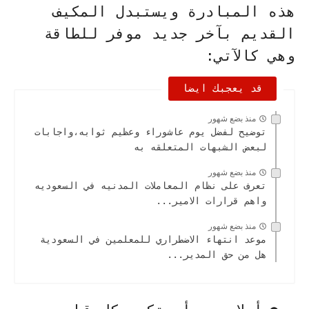
هذه المبادرة ويستبدل المكيف
القديم بآخر جديد موفر للطاقة
وهي كالآتي:
قد يعجبك ايضا
منذ بضع شهور
توضيح لفضل يوم عاشوراء وعظيم ثوابه،واجابات
لبعض الشبهات المتعلقه به
منذ بضع شهور
تعرف على نظام المعاملات المدنيه في السعوديه
واهم قرارات الامير...
منذ بضع شهور
موعد انتهاء الاضطراري للمعلمين في السعودية
هل من حق المدير...