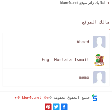
اهلا بك زائر موقع klam4u.net
مالك الموقع
Ahmed
Eng- Mostafa Ismail
memo
★彡 kℓαм4υ.net 彡★
جميع الحقوق محفوظة ©