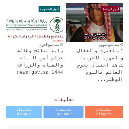
أخبار الرياضة
أخبار السعودية
منذ بضع شهور
منذ بضع اعوام
"بالغترة والعقال
رابط نتائج وظائف
والقهوة العربية"..
حراس أمن البيئة
شاهد احتفال نجوم
والمياه والزراعة
العالم باليوم
1444 newa.gov.sa
الوطني...
تعليقات
تعليقات
تعليقات
تعليقات
Disqus
Facebook
Blogger