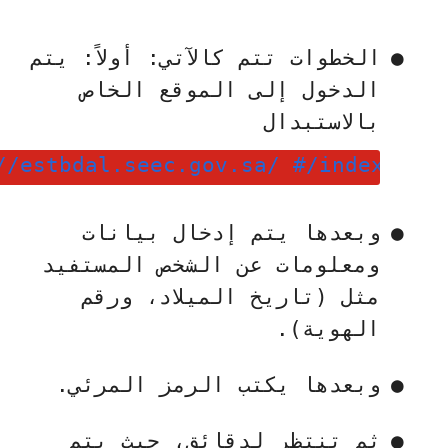
●
الخطوات تتم كالآتي: أولاً: يتم
الدخول إلى الموقع الخاص
بالاستبدال
//estbdal.seec.gov.sa/ #/index
●
وبعدها يتم إدخال بيانات
ومعلومات عن الشخص المستفيد
مثل (تاريخ الميلاد، ورقم
الهوية).
●
وبعدها يكتب الرمز المرئي.
●
ثم تنتظر لدقائق، حيث يتم