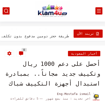
شرح علامات الرؤوس المخصصة لبرامج الروبوت
قالب مينت ريكو - قالب بلوجر مجاني إحترافي
طريقة حجز دومين مدفوع بدون تكلفة - Free Domain 1...
تريند الأن
طريقة تسريع ارشفة بلوجر
0
برنامج مسح العلامات المائية من الصور
أخبار السعودية
جميع ايفنتات شهر 3 لعام 2023 – ConquerOnline
أحصل على دعم 1000 ريال
طريقة حل مشكلة مسارات التنقل على بلوجر
وتكييف جديد مجاناً.. بمبادرة
ببجي موبايل احصل على pubg mobile وكن الأخير لتحقق الفوز...
استبدال أجهزة التكييف شباك
300 موقع الباك لينك Dofollow Backlinks | قائمة باك...
Eng-Mostafa ismail
اخر تحديث :
منذ بضع شهور
5 دقائق للقراءة
طريقة إكمال كل مهمة في PUBG Mobile الموسم 17 الأسبوع...