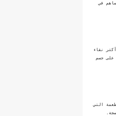
ساهم في
أكثر نقاء
 على جسم
ة 4٪. ولذلك فهو من الأطعمة التي
جة.