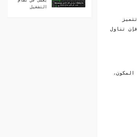
يعمل في نظام
التشغيل
Windows؟ 15
تميز
طرق لإصلاح
، فإن تناول
المكون،