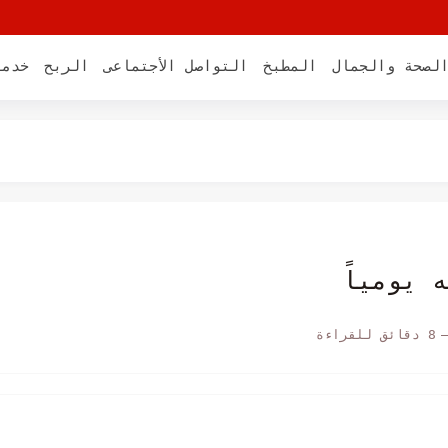
لصحة والجمال
المطبخ
التواصل الأجتماعى
الربح
خدما
المنزل
ومياً
 على إدمان شريك حياتك
 يومياً
8 دقائق للقراءة
بك