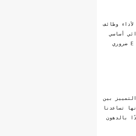
لأداء وظائف
ية لفيتامين E ، وهو عنصر غذائي أساسي
لمحاربة الجذور الحرة ، وبالتالي منع الشيخوخة المبكرة للخلايا. بالإضافة إلى ذلك، فيتامين E ضروري
لتمييز بين
ها تساعدنا
ًا بالدهون