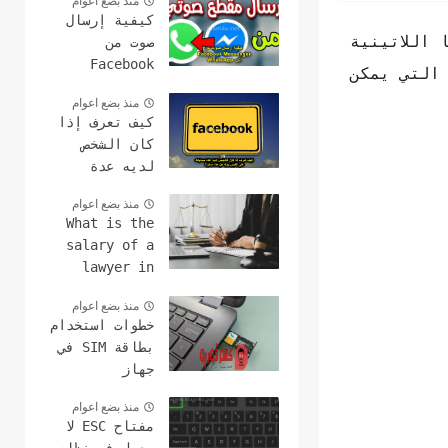
منذ بضع اعوام
كيفية إرسال
اللاتينية
صوت من
Facebook
التي يمكن
Messenger إلى
منذ بضع اعوام
WhatsApp
كيف تعرف إذا
كان الشخص
لديه عدة
حسابات على
منذ بضع اعوام
الفيس بوك هل
What is the
هذا ممكن؟
salary of a
lawyer in
America ?earn
منذ بضع اعوام
money fast
خطوات استخدام
with lawyer's
بطاقة SIM في
2024
جهاز
الكمبيوتر
منذ بضع اعوام
وعمل مكالمات
مفتاح ESC لا