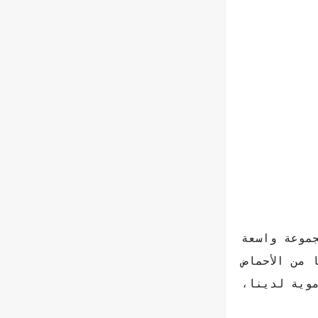
موعة واسعة
لجسم، مثل البروتينات عالية الجودة وأوميغا 3 وغيرها من الأحماض
وعية الدموية لدينا،