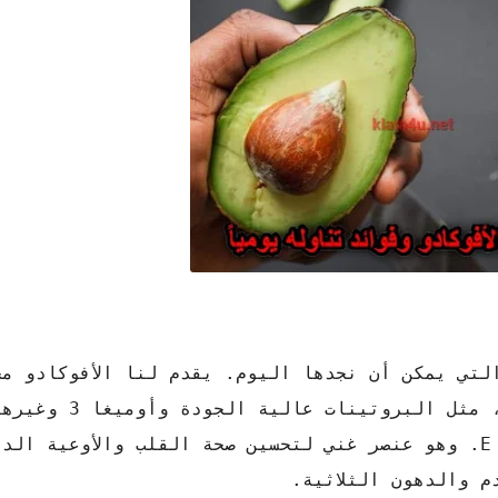
لتي يمكن أن نجدها اليوم. يقدم لنا الأفوكادو مج
من العناصر الغذائية المفيدة للغاية ل
الدهنية الأساسية والفيتامينات مثل فيتامين E. وهو عنصر غني لتحسين صحة القلب والأ
 والدهون الثلاثية.