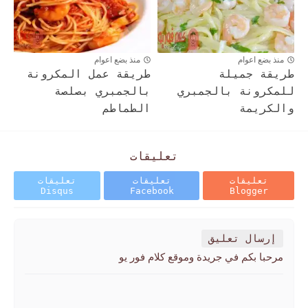
منذ بضع اعوام
منذ بضع اعوام
طريقة جميلة
طريقة عمل المكرونة
للمكرونة بالجمبري
بالجمبري بصلصة
والكريمة
الطماطم
تعليقات
تعليقات
تعليقات
تعليقات
Disqus
Facebook
Blogger
إرسال تعليق
مرحبا بكم في جريدة وموقع كلام فور يو