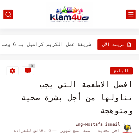
18 من أفضل الأطعمة لتخفيف التوتر
اجعلي الأطفال يتناولون الخضروات بطريقة غير مباشرة
طريقة عمل الكريم كراميل بـ 6 وصفات مختلفة
تريند الأن
تعرف على طريقة عمل Backlink لموقعك فى أقل من 5...
0
أفضل مركز علاج جهاز هضمي وتنظير في مصر
المطبخ
كيفية التخلص من السائل المكتشف في موصل الشحن على ايفون
افضل الاطعمة التي يجب
تعرف على افضل ألعاب الهالوين الممتعة للأطفال على iPhone وiPad
تناولها من أجل بشرة صحية
11 طريقة لإصلاح خطأ iMessage الذي يجب تمكينه على ايفون
ومتوهجة
جرب هذه الحلول اذا كان ايفون يقوم بإعادة تشغيل...
Eng-Mostafa ismail
اخر تحديث :
منذ بضع شهور
6 دقائق للقراءة
كيفية حظر المكالمات "بدون معرف المتصل" على ايفون