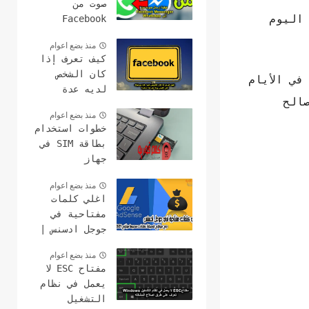
صوت من
 اليوم
Facebook
Messenger إلى
منذ بضع اعوام
WhatsApp
كيف تعرف إذا
كان الشخص
في الأيام
لديه عدة
الح
حسابات على
منذ بضع اعوام
الفيس بوك هل
خطوات استخدام
هذا ممكن؟
بطاقة SIM في
جهاز
الكمبيوتر
منذ بضع اعوام
وعمل مكالمات
اغلي كلمات
مفتاحية في
جوجل ادسنس |
مع مواقع
منذ بضع اعوام
لمعرفة كلمات
مفتاح ESC لا
سعرها مرتفع
يعمل في نظام
2021
التشغيل