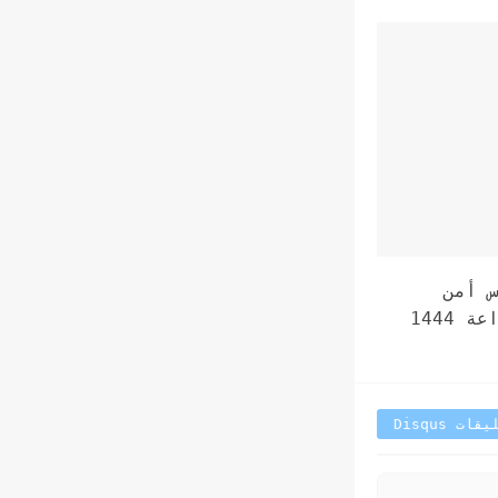
 أمن
البيئة والمياه والزراعة 1444
قات Disqus