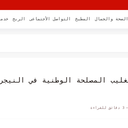
لصحة والجمال
المطبخ
التواصل الأجتماعى
الربح
خدما
ب
ة
روعة Pudding-Jelly
غليب المصلحة الوطنية في النيجر
3 دقائق للقراءة