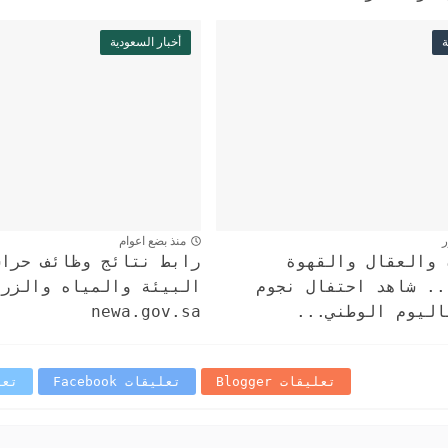
ة
أخبار السعودية
ر
منذ بضع اعوام
 والعقال والقهوة
رابط نتائج وظائف حراس
.. شاهد احتفال نجوم
اليوم الوطني...
newa.gov.sa
تعليقات Blogger
تعليقات Facebook
تعلي