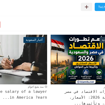
ية
أخبار السعودية
ر
منذ بضع اعوام
ت الاقتصاد في مصر
he salary of a lawyer
والسعودية 2026: الأسعار،
in America ?earn...
، وتأثيرها...