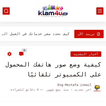
كيف تحول العميل لعميل دائم وتضمن دخل مستمر من العمل...
كيف تقنع العميل يشتغل معاك وتقفل الصفقة بنجاح (دليل إقناع...
كيف تبني Portfolio احترافي يجذب العملاء ويضاعف أرباحك (دليل عملي...
كيف تحدد سعر خدماتك في العمل الحر وتكسب أكثر (دليل...
تريند الأن
أفضل مهارات العمل الحر المطلوبة في 2026 (تعلمها وابدأ الربح...
0
كيف تبني بروفايل احترافي على Fiverr و Upwork يجذب العملاء...
أخبار التقنيه
كيف تبدأ العمل الحر من الصفر وتحقق أول عميل (دليل...
كيفية وضع صور هاتفك المحمول
أفضل أفكار مشاريع أونلاين بدون رأس مال 2026 (ابدأ من...
على الكمبيوتر تلقائيًا
أفضل أدوات الذكاء الاصطناعي المجانية 2026 (استخدمها لزيادة إنتاجيتك والربح)
Eng-Mostafa ismail
اخر تحديث :
منذ بضع شهور
6 دقائق للقراءة
أفضل طرق الربح من الذكاء الاصطناعي 2026 (كيف تكسب من...