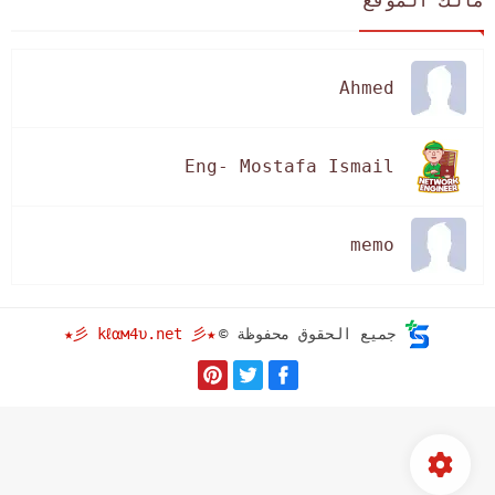
Ahmed
Eng- Mostafa Ismail
memo
★彡 kℓαм4υ.net 彡★
جميع الحقوق محفوظة ©