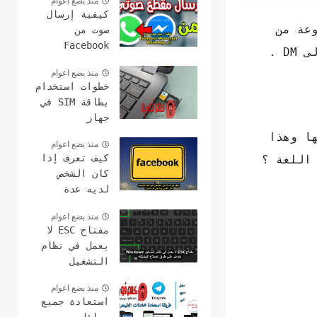
منذ بضع اعوام
كيفية إرسال
عة من
صوت من
Facebook
الوظائف مثل نشر المحتوى الخاص بك وبيع المنتجات والتعرف على أشخاص جدد وإرسال الرسائل إلى DM .
Messenger إلى
منذ بضع اعوام
WhatsApp
خطوات استخدام
بطاقة SIM في
جهاز
الكمبيوتر
ا وهذا
منذ بضع اعوام
وعمل مكالمات
كيف تعرف إذا
 اللغة ؟
كان الشخص
لديه عدة
حسابات على
منذ بضع اعوام
الفيس بوك هل
مفتاح ESC لا
هذا ممكن؟
يعمل في نظام
التشغيل
Windows؟ 15
منذ بضع اعوام
طرق لإصلاح
استعادة جميع