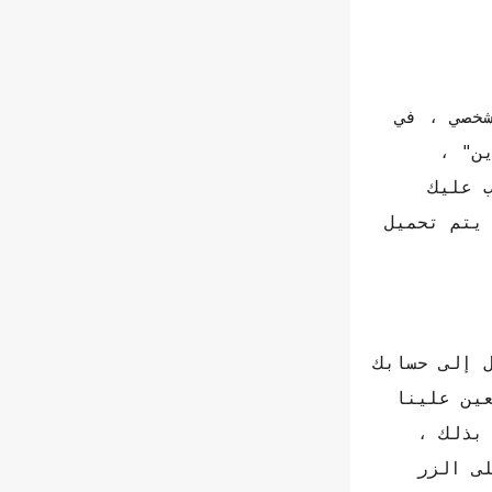
خصي ، في
ن" ،
 عليك
يتم تحميل
الوصول إلى حسابك
ين علينا
 بذلك ،
ى الزر