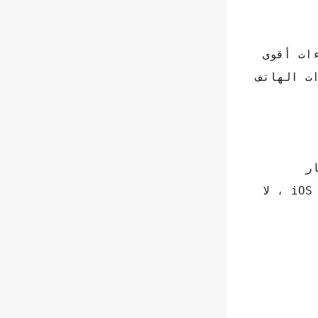
ات أقوى
ت الهاتف
ر
"التخزين" للضغط أخيرًا على زر "حذف ذاكرة التخزين المؤقت". من ناحية أخرى ، في حالة نظام iOS ، لا