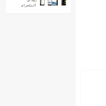
رسائل
التلجرام
المحذوفة
للأندرويد
والأيفون