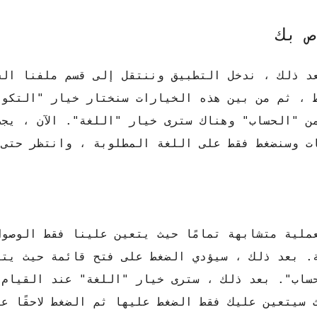
عد ذلك ، ندخل التطبيق وننتقل إلى قسم ملفنا الش
ط ، ثم من بين هذه الخيارات سنختار خيار "التكوي
ن "الحساب" وهناك سترى خيار "اللغة". الآن ، يجب
ت وسنضغط فقط على اللغة المطلوبة ، وانتظر حتى 
 نظام التشغيل iOS ، فإن العملية متشابهة تمامًا حيث يتعين علينا فقط 
ة. بعد ذلك ، سيؤدي الضغط على فتح قائمة حيث يتع
لحساب". بعد ذلك ، سترى خيار "اللغة" عند القيام
سيتعين عليك فقط الضغط عليها ثم الضغط لاحقًا عل