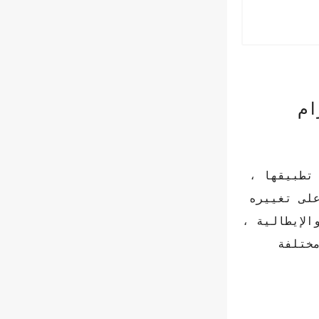
ام
تطبيقها ،
لى تغييره
الإيطالية ،
ختلفة