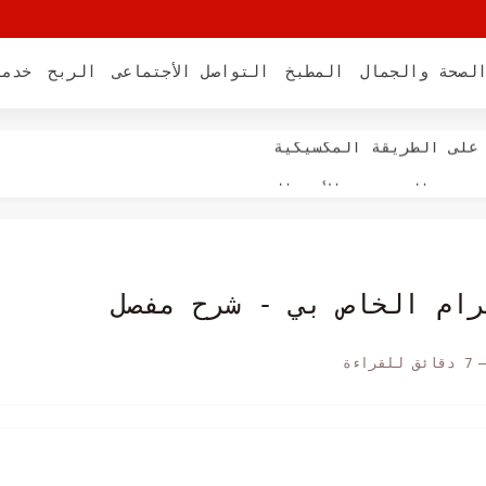
لصحة والجمال
المطبخ
التواصل الأجتماعى
الربح
خدما
 طريقة عمل سلطة الكول...
على الطريقة المكسيكية
ة فى البيت مع الأرز المبهر...
ال لذيذة ومفيدة Orange Pudding
مكتوبه وفيديو بمكونات سهلة
رام الخاص بي - شرح مفصل
7 دقائق للقراءة
من أجل بشرة صحية ومتوهجة
ح بشكل مفرط