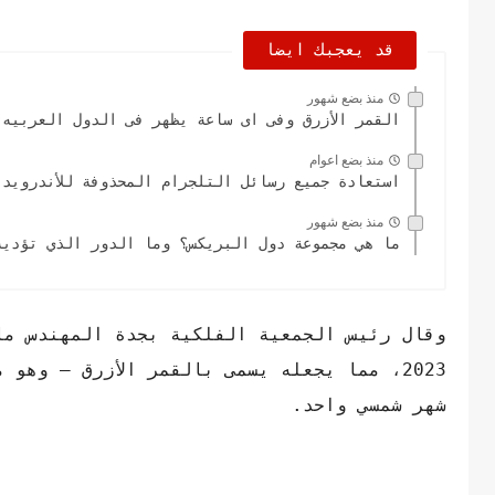
قد يعجبك ايضا
منذ بضع شهور
القمر الأزرق وفى اى ساعة يظهر فى الدول العربيه
منذ بضع اعوام
استعادة جميع رسائل التلجرام المحذوفة للأندرويد 
منذ بضع شهور
ما هي مجموعة دول البريكس؟ وما الدور الذي تؤديه
وقال رئيس الجمعية الفلكية بجدة المهندس ما
2023، مما يجعله يسمى بالقمر الأزرق – وه
شهر شمسي واحد.