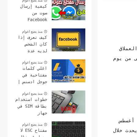
منذ بضع اعوام
كيفية إرسال
صوت من
Facebook
Messenger إلى
منذ بضع اعوام
WhatsApp
كيف تعرف إذا
كان الشخص
عملاق
لديه عدة
حسابات على
ى من يوم
منذ بضع اعوام
الفيس بوك هل
اغلي كلمات
هذا ممكن؟
مفتاحية في
جوجل ادسنس |
مع مواقع
منذ بضع اعوام
لمعرفة كلمات
خطوات استخدام
سعرها مرتفع
بطاقة SIM في
2021
جهاز
الكمبيوتر
أغسطس
منذ بضع اعوام
وعمل مكالمات
حدث خلال
مفتاح ESC لا