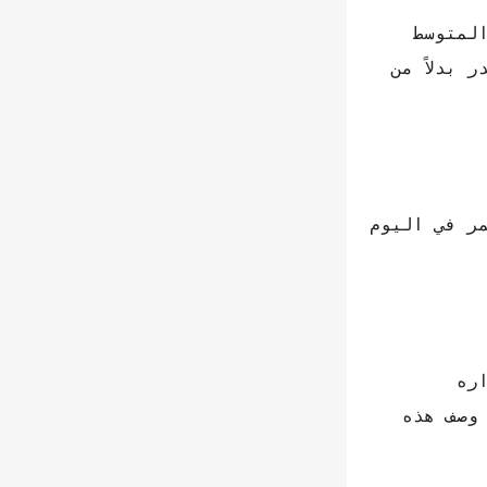
لمتوسط
 كل 2.8 سنة، تحتوي السنة الواحدة على 13 قمر بدر بدلاً من
ث اكتمال القمر في اليوم
ره
 وصف هذه