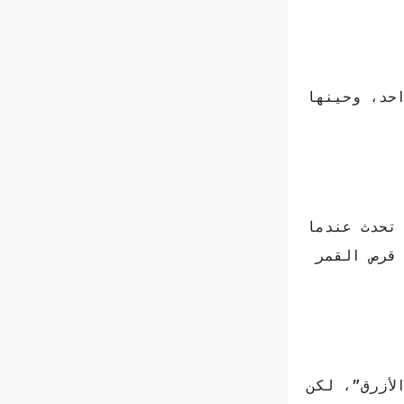
احد، وحينها
” وهي ظاهرة تحدث عندما
قرص القمر
لأزرق”، لكن