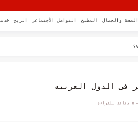
ي او مجهول؟
لصحة والجمال
المطبخ
التواصل الأجتماعى
الربح
خدما
ري على الإنترنت -...
ة على سكايب
ر فى الدول العربيه
8 دقائق للقراءة
 على Facebook