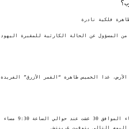
ب؟
اهرة فلكية نادرة
حدث “القمر الأزرق” التالي في ماي 2026. من المسؤول عن الحالة الكارثية للمقبرة 
لأرض، غدا الخميس ظاهرة “القمر الأزرق” الفريدة
وستضاء السماء بـ”القمر الأزرق” مساء ال