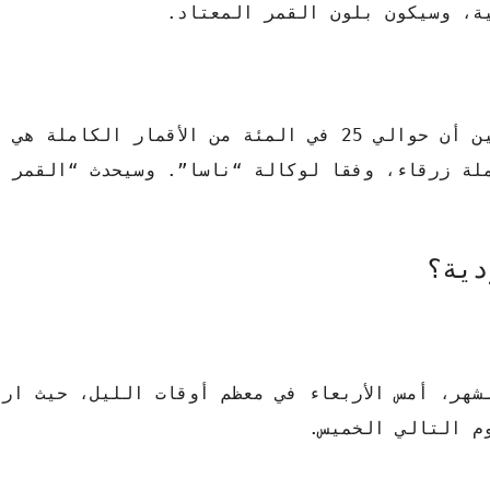
ة، وسيكون بلون القمر المعتاد.
و”القمر الأزرق” ظاهرة نادرة الحدوث، ففي حين أن حوالي 25 في المئة من الأقمار الكا
مار الكاملة زرقاء، وفقا لوكالة “ناسا”. وسيحدث “القمر ا
دية؟
شهر، أمس الأربعاء في معظم أوقات الليل، حيث ارت
وم التالي الخميس.