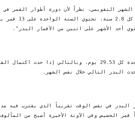
لشهر التقويمي، نظراً لأن دورة أطوار القمر في ا
12.37 مرة كل عام، ونتيجة لذلك فمرة واحدة
وبعبارة أخرى فإن أطوار القمر تدور مرة واحدة كل 29.53 يوم، وبالتالي إذا حد
دث البدر التالي خلال نفس الشهر.
 البدر في نفس الوقت تقريباً الذي يقترب فيه مدا
اً قمر الحضيض وفي الآونة الأخيرة أصبح من المألوف