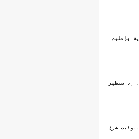
اليهودية بإقليم
، إذ سيظهر
أربعاء الموافق 30 غشت عند حوالي الساعة 9:30 مساء بتوقيت شرق