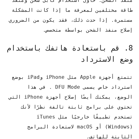
منفذ الشحن. حاول استخدام كابل شحن ومنفذ
طاقة مختلفين لمعرفة ما إذا كانت المشكلة
مستمرة. إذا حدث ذلك، فقد يكون من الضروري
إصلاح منفذ الشحن بواسطة متخصص.
8. قم باستعادة هاتفك باستخدام
وضع الاسترداد
تتمتع أجهزة Apple مثل iPhone وiPad بوضع
استرداد خاص يسمى DFU Mode . في هذا
الوضع، يمكنك أيضًا إصلاح أجهزة iPhone التي
تحتوي على برامج ثابتة تالفة نظرًا لأنك
تستخدم تطبيقًا خارجيًا مثل iTunes
(Windows) أو macOS لاستعادة البرامج
الثابتة للهاتف.