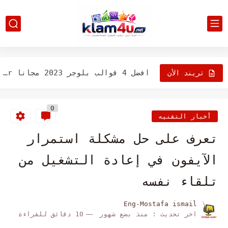
تحميل اسطوانه تعريفات الأجهزه Driver Pack Solution 2023
أفضل 5 متصفحات آمنة لنظام Android لعام 2023
افضل 4 قوالب بلوجر 2023 مجانا blogger
تريند الأن
ارشفة مواضيع موقعك او مدونتك فى جوجل خلال 3 دقائق...
0
تحميل قالب سكويز Squeeze المدفوع مجانا لمدونات بلوجر 2023
أخبار التقنيه
تحميل قالب ماتريال بوك 2023 مجانا
تعرف على حل مشكلة استمرار
- قالب بلوجر كلام فور يو 2023 مجانا
الآيفون في إعادة التشغيل من
طريقة عمل الوضع الداكن في بلوجر 2023
تلقاء نفسه
تحميل قالب سيو بلاس للبلوجر مجانا
Eng-Mostafa ismail
اخر تحديث :
منذ بضع شهور
10 دقائق للقراءة
انشاء مدونة بلوجر وتركيب قالب احترافي الربح منها 250$ شهرياً...