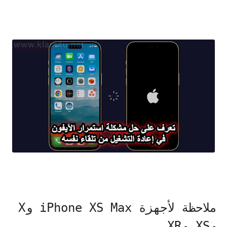
ملاحظة لأجهزة iPhone XS Max وX
وXS وXR