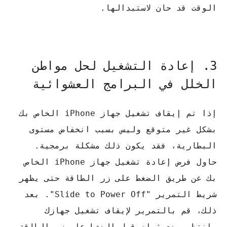
الوقت قد حان لاستبدالها.
3. إعادة التشغيل لحل مواطن
الخلل في البرامج العشوائية
إذا تم إيقاف تشغيل جهاز iPhone الخاص بك
بشكل غير متوقع وليس بسبب انخفاض مستوى
البطارية، فقد يكون ذلك مشكلة برمجية.
حاول فرض إعادة تشغيل جهاز iPhone الخاص
بك عن طريق الضغط على زر الطاقة حتى يظهر
شريط التمرير "Slide to Power Off". بعد
ذلك، قم بالتمرير لإيقاف تشغيل جهازك
وانتظر بضع ثوانٍ قبل الضغط على زر الطاقة