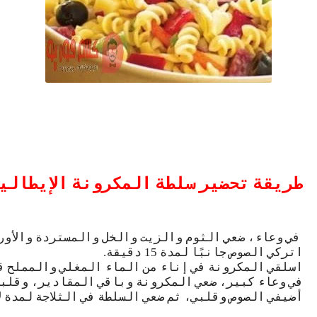
طريقة
تحضير
سلطة
المكرونة
الإيطالي
في
وعاء،
ضعي
الثوم
والزيت
والخل
والمستردة
والأور
اتركي
الصوص
جانبًا
لمدة
دقيقة
.
15
اسلقي
المكرونة
في
إناء
من
الماء
المغلي
والمملح
ق
في
وعاء
كبير،
ضعي
المكرونة
وباقي
المقادير،
وقلب
أضيفي
الصوص
وقلبي،
ثم
ضعي
السلطة
في
الثلاجة
لمدة
ل