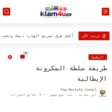
كيف تختار أفضل معالج لجهازك بشكل صحيح
كيف أعرف جيل المعالج؟ طريقة معرفة جيل البروسيسور بسهولة
كيفية فهم معالجات AMD واختيار المعالج المناسب لك بسهولة
أفضل طرق تسريع الهارد ديسك وتحسين أداء الكمبيوتر بشكل ملحوظ
تريند الأن
ما هو الباد سيكتور (Bad Sector)؟ وكيف يمكن إصلاحه والتعامل...
0
حل مشكلة بطء الإنترنت على الكمبيوتر رغم السرعة العالية 2026...
المطبخ
حل مشكلة الفلاشة USB لا تظهر في الكمبيوتر 2026 (تشخيص...
طريقة سلطة المكرونة
حل مشكلة الكمبيوتر بيعمل Restart لوحده في 2026 (تشخيص شامل...
الإيطالية
حل مشكلة الشاشة السوداء في الكمبيوتر عند التشغيل 2026 (تشخيص...
Eng-Mostafa ismail
اخر تحديث :
منذ بضع شهور
3 دقائق للقراءة
حل مشكلة الكمبيوتر بيفتح ببطء شديد في 2026 (تسريع وقت...