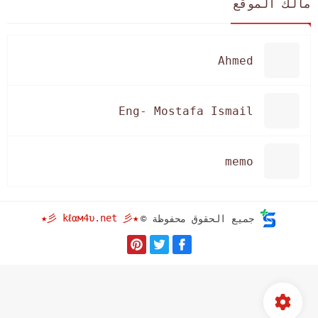
مالك الموقع
Ahmed
Eng- Mostafa Ismail
memo
★彡 kℓαм4υ.net 彡★
جميع الحقوق محفوظة ©