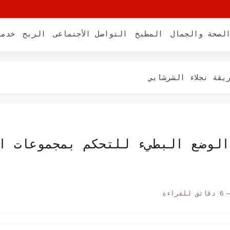
لصحة والجمال
المطبخ
التواصل الأجتماعى
الربح
خدما
 الذيذه
لشيف الشربيني
يقة نجلاء الشرشابي
الشيش طاووق
غيل "Slow Mode" أو الوضع البطيء للتحكم بمجموعا
 2022
6 دقائق للقراءة