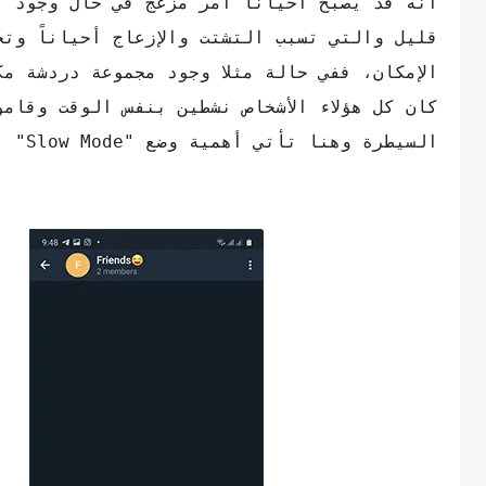
انه قد يصبح أحياناً أمر مزعج في حال وجود ا
قليل والتي تسبب التشتت والإزعاج أحياناً وت
كان كل هؤلاء الأشخاص نشطين بنفس الوقت وقام
السيطرة وهنا تأتي أهمية وضع "Slow Mode" الذي يوفره تطبيق تيليجرام دون التطبيقات الأخري.