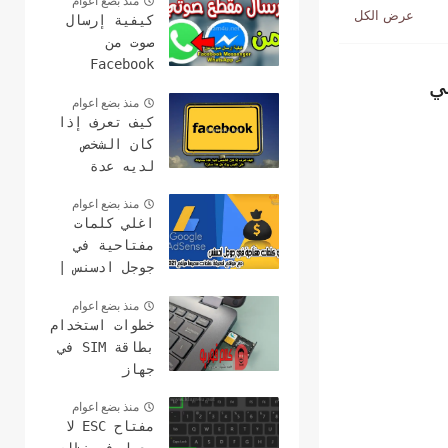
منذ بضع اعوام
كيفية إرسال
صوت من
Facebook
ي
Messenger إلى
منذ بضع اعوام
WhatsApp
كيف تعرف إذا
كان الشخص
لديه عدة
حسابات على
منذ بضع اعوام
الفيس بوك هل
اغلي كلمات
هذا ممكن؟
مفتاحية في
جوجل ادسنس |
مع مواقع
منذ بضع اعوام
لمعرفة كلمات
خطوات استخدام
سعرها مرتفع
بطاقة SIM في
2021
جهاز
الكمبيوتر
منذ بضع اعوام
وعمل مكالمات
مفتاح ESC لا