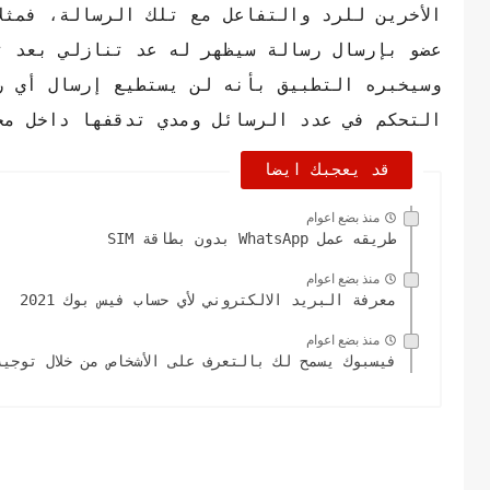
الأخرين للرد والتفاعل مع تلك الرسالة، فمثل
عضو بإرسال رسالة سيظهر له عد تنازلي بعد ت
وسيخبره التطبيق بأنه لن يستطيع إرسال أي رس
التحكم في عدد الرسائل ومدي تدقفها داخل مج
قد يعجبك ايضا
منذ بضع اعوام
طريقه عمل WhatsApp بدون بطاقة SIM
منذ بضع اعوام
معرفة البريد الالكتروني لأي حساب فيس بوك 2021
منذ بضع اعوام
فيسبوك يسمح لك بالتعرف على الأشخاص من خلال توجيه