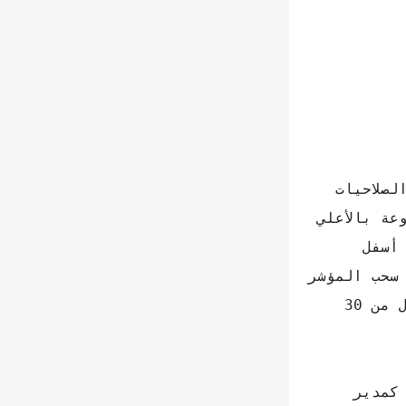
 "Administrator" حتي تمتلك الصلاحيات
عة بالأعلي
يقونة التعديل أعلي الشاشة ثم توجه إلي خيار الأذونات أو "Permissions" أسفل
 طريق سحب المؤشر
من الوضع "Off" إلي أي رقم تريده والذي سيمثل المدة، ويوفر التطبيق إمكانية تعطيل الرسائل من 30
كمدير