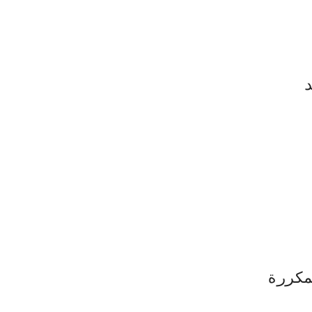
د
مكررة