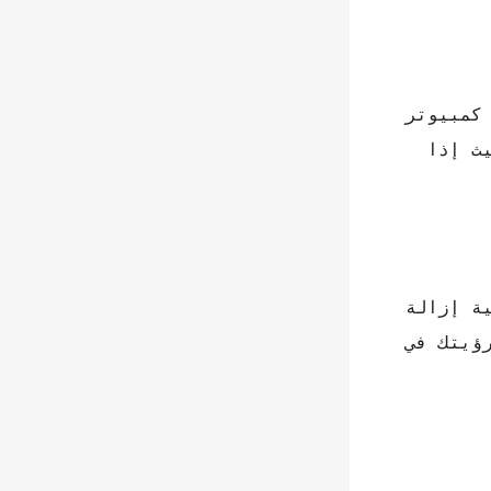
 الاتصال الخاصة بنا من خلال Google في حالة Android ومع كمبيوتر
بحيث إذا
ية إزالة
رؤيتك في