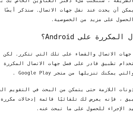
ظام Android أو iPhone. بهذه الطريقة ، ستتجنب ملء دفتر العناوين الخاص بك
كن أن يحدث عند نقل جهات الاتصال. سنذكر أيضًا ب
الحصول على مزيد من الخصوصية.
كررة على Android؟
جهات الاتصال والقضاء على تلك التي تتكرر. لكن 
خدام تطبيق قادر على فصل جهات الاتصال المكررة ب
كنك تنزيلها من متجر Google Play .
ونات اللازمة حتى يتمكن من البحث في التقويم ال
يق ، فإنه يعرض لك تلقائيًا قائمة إدخالات مكررة
د الإجراء للحصول على ما تبحث عنه.