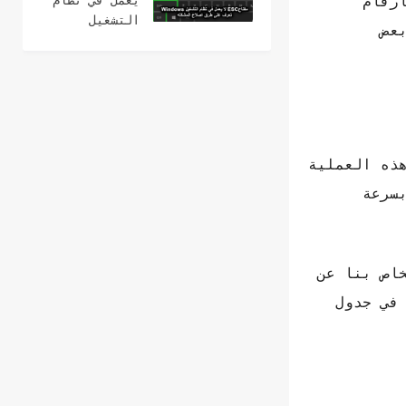
 بأرقام
يعمل في نظام
2021
التشغيل
عض
Windows؟ 15
طرق لإصلاح
هذه العملية
سرعة
خاص بنا عن
 في جدول