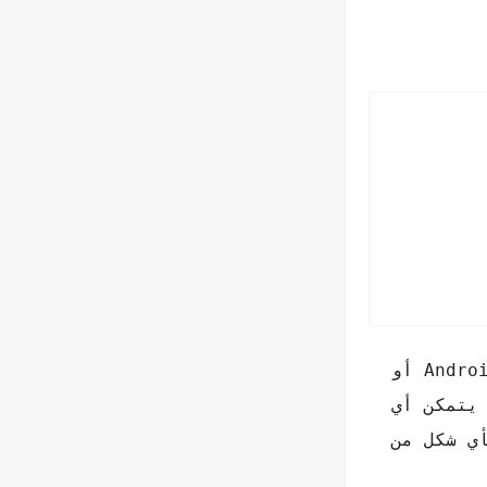
هناك طريقة أخرى لمنع شخص ما من التحقق من جهات الاتصال الخاصة بك وهي إخفائها من تقويم Android أو
 يتمكن أي
أي شكل من