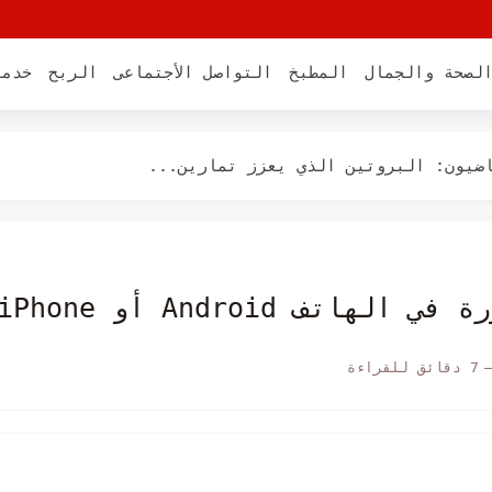
لصحة والجمال
المطبخ
التواصل الأجتماعى
الربح
خدما
من التسويف إلى الالتزام (دليل...
دليل...
اضيون: البروتين الذي يعزز تمارين...
 للأطفال في المرحلة الابتدائية
ارية 🔥 ماتش القمه 2025
حمي نفسك من الاحتيال الرقمي في...
 Android أو iPhone
 المبتدئين للربح الرقمي
7 دقائق للقراءة
تماعي لتحقيق دخل إضافي
ويل مهاراتك إلى أرباح
مل للمبتدئين