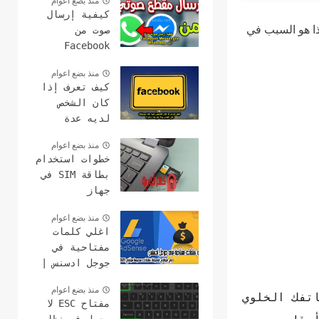
منذ بضع اعوام
كيفية إرسال
ذا هو السبب في
صوت من
Facebook
Messenger إلى
منذ بضع اعوام
WhatsApp
كيف تعرف إذا
كان الشخص
لديه عدة
حسابات على
منذ بضع اعوام
الفيس بوك هل
خطوات استخدام
هذا ممكن؟
بطاقة SIM في
جهاز
الكمبيوتر
منذ بضع اعوام
وعمل مكالمات
اغلي كلمات
مفتاحية في
جوجل ادسنس |
مع مواقع
منذ بضع اعوام
لمعرفة كلمات
تفك الخلوي
مفتاح ESC لا
سعرها مرتفع