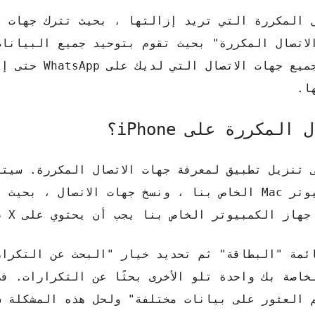
ل المكررة التي تريد إزالتها ، بحيث تترك جهات ا
لاتصال المكررة" بحيث تقوم بتوحيد جميع البيانات
من نفس جهة الاتصال. وبالمثل ، يمكنك رؤ
ا.
كررة على iPhone؟
iP لأنها لا تحتاج إلى تنزيل تطبيق لمعرفة جهات الاتصال المكررة. 
ببساطة مزامنة هاتفنا المحمول مع جهاز كمبيوتر Mac الخاص بنا ، ونسخ جهات الاتصال
الكمبيوتر الخاص بنا يجب أن يحتوي على OS X أو أعلى.
ائمة "البطاقة" ثم تحديد خيار "البحث عن التكرار
خاصة بك واحدة تلو الأخرى بحثًا عن التكرارات. ف
م العثور على بيانات مختلفة" ولحل هذه المشكلة س