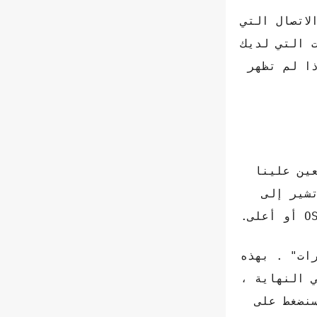
لاتصال التي
 التي لديك
ية جميع جهات الاتصال التي لديك على WhatsApp حتى إذا لم تظهر
سيتعين علينا
 ، بحيث تشير إلى
ات" . بهذه
ي النهاية ،
نضغط على