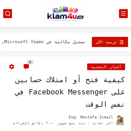
كيفية إعادة تشغيل الكمبيوتر من لوحة المفاتيح
كيفية إدخال بطاقة SIM في جهاز الكمبيوتر
حل مشكلة توقف قائمة ابدأ في ويندوز 10|الحل النهائي بدون...
تسجيل مكالمة في Microsoft Teams خطوة بخطوة
تريند الأن
كيفية استبدال الكلمات في Word
0
كيفية إخفاء الشريط في Word و Excel و PowerPoint
أخبار التقنيه
كيفية إضافة شرائح جديدة إلى عرض بوربوينت
كيفية فتح أو امتلاك حسابين
قم بتغيير لغة المصحح اللغوي في PowerPoint
على Facebook Messenger في
كيفية عرض الصفحات واحدة تلو الأخرى في Word
نفس الوقت
كيفية معرفة سجل التنزيل في جوجل كروم - الموبايل والكمبيوتر
Eng- Mostafa Ismail
اخر تحديث :
منذ بضع شهور
7 دقائق للقراءة