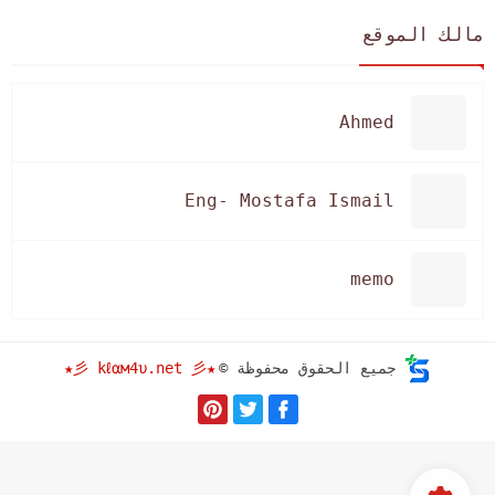
مالك الموقع
Ahmed
Eng- Mostafa Ismail
memo
★彡 kℓαм4υ.net 彡★
جميع الحقوق محفوظة ©